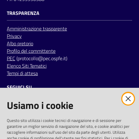
i
TRASPARENZA
P
Amministrazione trasparente
a
Privacy
r
Albo pretorio
i
Profilo del committente
t
PEC
(protocollo@pec.ospfe.it)
à
Elenco Siti Tematici
d
Tempi di attesa
i
g
SEGUICI SU
e
n
Usiamo i cookie
twitter
facebook
youtube
e
r
e
AREA DIPENDENTI
Questo sito utilizza i cookie tecnici di navigazione e di sessione per
garantire un miglior servizio di navigazione del sito, e cookie analitici per
Posta Elettronica Aziendale
raccogliere informazioni sull'uso del sito da parte degli utenti. Utilizza
A
anche cookie di profilazione dell'utente per fini statistici. Per i cookie di