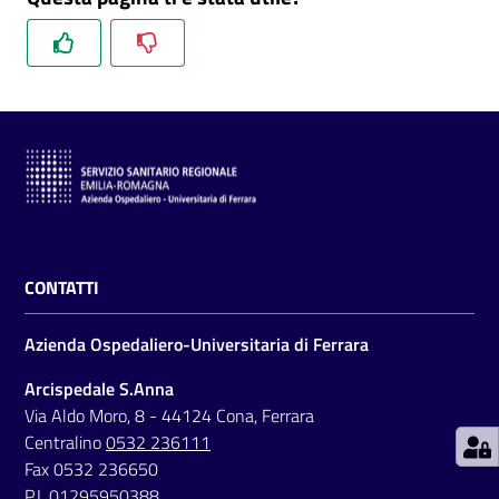
C
a
r
t
a
d
CONTATTI
e
i
Azienda Ospedaliero-Universitaria di Ferrara
S
e
Arcispedale S.Anna
r
Via Aldo Moro, 8 - 44124 Cona, Ferrara
v
Centralino
0532 236111
i
Fax 0532 236650
z
P.I. 01295950388