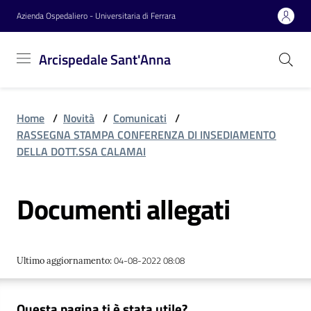
Vai al contenuto
Vai alla navigazione
Vai al footer
Azienda Ospedaliero - Universitaria di Ferrara
Arcispedale
Arcispedale Sant'Anna
Sant'Anna
Home
/
Novità
/
Comunicati
/
Azienda
RASSEGNA STAMPA CONFERENZA DI INSEDIAMENTO
DELLA DOTT.SSA CALAMAI
Servizi
Documenti allegati
Reparti
04-08-2022 08:08
Ultimo aggiornamento
:
Novità
Questa pagina ti è stata utile?