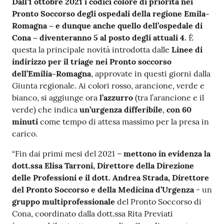
Dall’1 ottobre 2021 i codici colore di priorità nei
m
Pronto Soccorso degli ospedali della regione Emila-
m
Romagna – e dunque anche quello dell’ospedale di
i
Cona – diventeranno 5 al posto degli attuali 4.
È
n
questa la principale novità introdotta dalle
Linee di
i
indirizzo per il triage nei Pronto soccorso
s
dell’Emilia-Romagna
, approvate in questi giorni dalla
t
Giunta regionale. Ai colori rosso, arancione, verde e
r
bianco, si aggiunge ora
l’azzurro
(tra l’arancione e il
a
verde) che indica
un’urgenza differibile
,
con 60
z
minuti
come tempo di attesa massimo per la presa in
i
carico.
o
n
“Fin dai primi mesi del 2021 –
mettono in evidenza la
e
dott.ssa Elisa Tarroni, Direttore della Direzione
t
delle Professioni e il dott. Andrea Strada, Direttore
r
del Pronto Soccorso e della Medicina d’Urgenza
- un
a
gruppo multiprofessionale
del Pronto Soccorso di
s
Cona, coordinato dalla dott.ssa Rita Previati
p