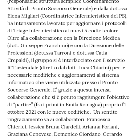
(responsabile struttura semplice Coordinamento
a
Attività di Pronto Soccorso Generale) e dalla dott.ssa
r
Elena Migliari (Coordinatrice Infermieristica del PS),
e
ha intensamente lavorato per aggiornare i protocolli
n
di Triage infermieristico ai nuovi 5 codici colore.
t
Oltre alla collaborazione con la Direzione Medica
e
(dott. Giuseppe Franchino) e con la Direzione delle
Professioni (dott.ssa Tarroni e dott.ssa Catia
Fornitori
Crepaldi), il gruppo si è interfacciato con il servizio
ICT aziendale (diretto dal dott. Luca Chiarini) per le
necessarie modifiche e aggiornamenti al sistema
informatico che viene utilizzato presso il Pronto
Seguici
Soccorso Generale. E’ grazie a questa intensa
su
collaborazione che si è potuto raggiungere l’obiettivo
di “partire” (fra i primi in Emila Romagna) proprio l’1
ottobre 2021 con le nuove codifiche. Un sentito
ringraziamento va ai collaboratori: Francesca
Chierici, Jessica Bruna Ciardelli, Arianna Forlani,
Graziana Genovese, Domenico Giordano, Gerardo