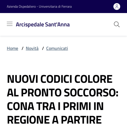
Vai al contenuto
Vai alla navigazione
Vai al footer
Azienda Ospedaliero - Universitaria di Ferrara
Arcispedale
Arcispedale Sant'Anna
Sant'Anna
Home
/
Novità
/
Comunicati
Azienda
NUOVI CODICI COLORE
Servizi
Salta al contenuto
AL PRONTO SOCCORSO:
Reparti
CONA TRA I PRIMI IN
REGIONE A PARTIRE
Novità