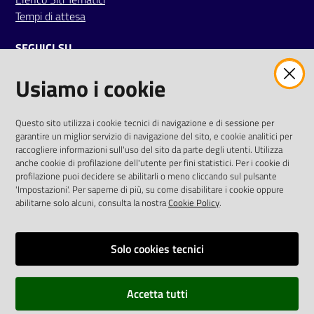
Tempi di attesa
SEGUICI SU
Usiamo i cookie
twitter
facebook
youtube
AREA DIPENDENTI
Questo sito utilizza i cookie tecnici di navigazione e di sessione per
garantire un miglior servizio di navigazione del sito, e cookie analitici per
Posta Elettronica Aziendale
raccogliere informazioni sull'uso del sito da parte degli utenti. Utilizza
anche cookie di profilazione dell'utente per fini statistici. Per i cookie di
Cloud aziendale
(
manuale di istruzioni
)
profilazione puoi decidere se abilitarli o meno cliccando sul pulsante
Portale del Dipendente
'Impostazioni'. Per saperne di più, su come disabilitare i cookie oppure
Sito intranet
abilitarne solo alcuni, consulta la nostra
Cookie Policy
.
Visualizza sito precedente
Solo cookies tecnici
REDAZIONE
Redazione web
Accetta tutti
Contattaci