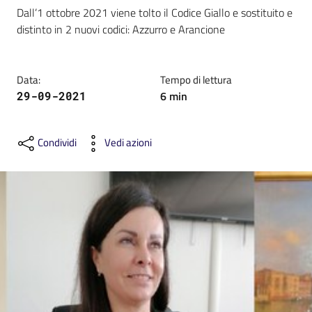
Dall’1 ottobre 2021 viene tolto il Codice Giallo e sostituito e 
distinto in 2 nuovi codici: Azzurro e Arancione
Data
:
Tempo di lettura
C
6
min
29-09-2021
a
r
t
Condividi
Vedi azioni
a
d
e
i
S
e
r
v
i
z