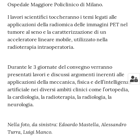
Ospedale Maggiore Policlinico di Milano.
a
r
I lavori scientifici toccheranno i temi legati alle
e
applicazioni della radiomica delle immagini PET nel
n
tumore al seno e la caratterizzazione di un
t
acceleratore lineare mobile, utilizzato nella
e
radioterapia intraoperatoria.
Fornitori
Durante le 3 giornate del convegno verranno
presentati lavori e discussi argomenti inerenti alle
applicazioni della meccanica, fisica e dell’intelligenza
Seguici
artificiale nei diversi ambiti clinici come l’ortopedia,
su
la cardiologia, la radioterapia, la radiologia, la
neurologia.
Nella foto, da sinistra: Edoardo Mastella, Alessandro
Turra, Luigi Manco.