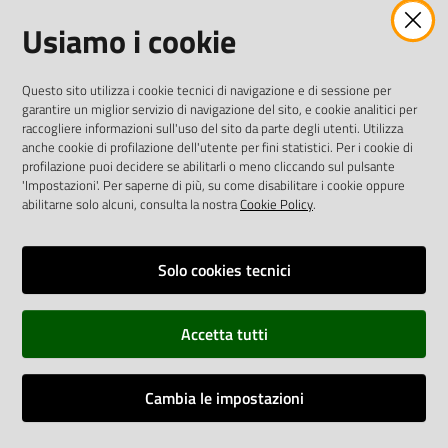
Usiamo i cookie
twitter
facebook
youtube
AREA DIPENDENTI
Questo sito utilizza i cookie tecnici di navigazione e di sessione per
garantire un miglior servizio di navigazione del sito, e cookie analitici per
Posta Elettronica Aziendale
raccogliere informazioni sull'uso del sito da parte degli utenti. Utilizza
anche cookie di profilazione dell'utente per fini statistici. Per i cookie di
Cloud aziendale
(
manuale di istruzioni
)
profilazione puoi decidere se abilitarli o meno cliccando sul pulsante
Portale del Dipendente
'Impostazioni'. Per saperne di più, su come disabilitare i cookie oppure
Sito intranet
abilitarne solo alcuni, consulta la nostra
Cookie Policy
.
Visualizza sito precedente
Solo cookies tecnici
REDAZIONE
Redazione web
Accetta tutti
Contattaci
Credits
Cambia le impostazioni
Vai alla pagina