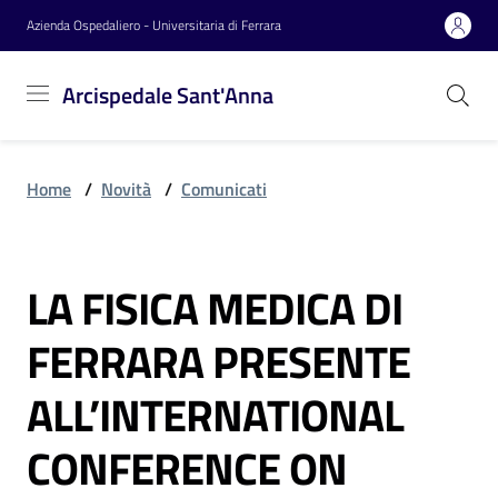
Vai al contenuto
Vai alla navigazione
Vai al footer
Azienda Ospedaliero - Universitaria di Ferrara
Arcispedale
Arcispedale Sant'Anna
Sant'Anna
Home
/
Novità
/
Comunicati
Azienda
LA FISICA MEDICA DI
Servizi
Salta al contenuto
FERRARA PRESENTE
Reparti
ALL’INTERNATIONAL
CONFERENCE ON
Novità