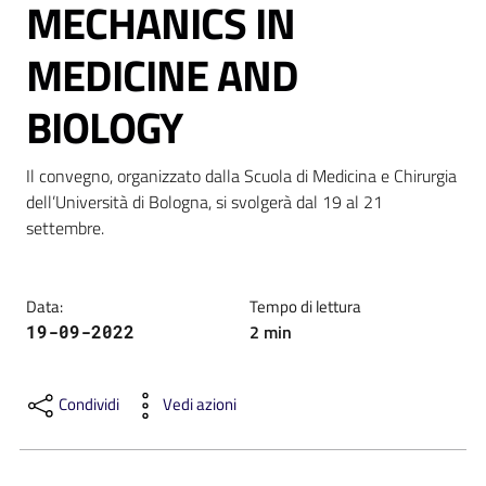
MECHANICS IN
MEDICINE AND
BIOLOGY
C
a
Il convegno, organizzato dalla Scuola di Medicina e Chirurgia 
r
dell’Università di Bologna, si svolgerà dal 19 al 21 
t
settembre.
a
d
e
Data
:
Tempo di lettura
i
2
min
19-09-2022
S
e
r
Condividi
Vedi azioni
v
i
z