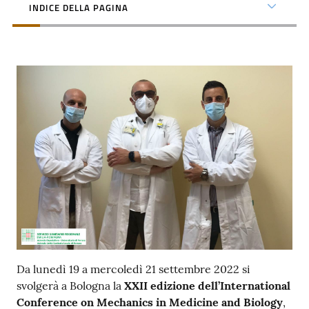
INDICE DELLA PAGINA
i
P
a
r
i
t
à
d
i
g
e
n
e
r
e
Da lunedì 19 a mercoledì 21 settembre 2022 si
svolgerà a Bologna la
XXII edizione dell’International
A
Conference on Mechanics in Medicine and Biology
,