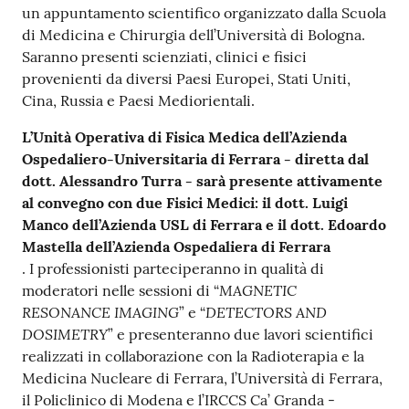
m
un appuntamento scientifico organizzato dalla Scuola
m
di Medicina e Chirurgia dell’Università di Bologna.
i
Saranno presenti scienziati, clinici e fisici
n
provenienti da diversi Paesi Europei, Stati Uniti,
i
Cina, Russia e Paesi Mediorientali.
s
L’Unità Operativa di Fisica Medica dell’Azienda
t
Ospedaliero-Universitaria di Ferrara - diretta dal
r
dott. Alessandro Turra - sarà presente attivamente
a
al convegno con due Fisici Medici: il dott. Luigi
z
Manco dell’Azienda USL di Ferrara e il dott. Edoardo
i
Mastella dell’Azienda Ospedaliera di Ferrara
o
. I professionisti parteciperanno in qualità di
n
MAGNETIC
moderatori nelle sessioni di “
e
RESONANCE IMAGING
DETECTORS AND
” e “
t
DOSIMETRY
” e presenteranno due lavori scientifici
r
realizzati in collaborazione con la Radioterapia e la
a
Medicina Nucleare di Ferrara, l’Università di Ferrara,
s
il Policlinico di Modena e l’IRCCS Ca’ Granda -
p