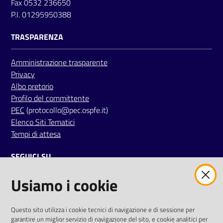
Fax 0532 236650
P.I. 01295950388
TRASPARENZA
Amministrazione trasparente
Privacy
Albo pretorio
Profilo del committente
PEC
(protocollo@pec.ospfe.it)
Elenco Siti Tematici
Tempi di attesa
SEGUICI SU
Usiamo i cookie
twitter
facebook
youtube
AREA DIPENDENTI
Questo sito utilizza i cookie tecnici di navigazione e di sessione per
garantire un miglior servizio di navigazione del sito, e cookie analitici per