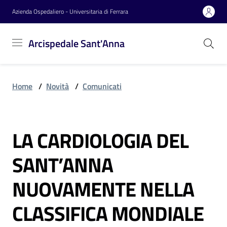
Vai al contenuto
Vai alla navigazione
Vai al footer
Azienda Ospedaliero - Universitaria di Ferrara
Arcispedale
Arcispedale Sant'Anna
Sant'Anna
Home
/
Novità
/
Comunicati
Azienda
LA CARDIOLOGIA DEL
Servizi
Salta al contenuto
SANT’ANNA
Reparti
NUOVAMENTE NELLA
CLASSIFICA MONDIALE
Novità