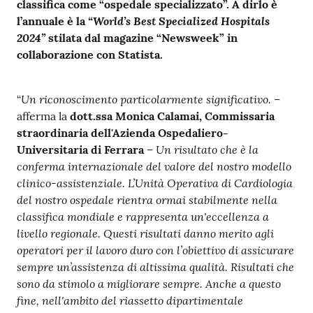
classifica come “ospedale specializzato”. A dirlo è
a
“World’s Best Specialized Hospitals
l’annuale è la
r
2024”
stilata dal magazine “Newsweek” in
e
collaborazione con Statista.
n
t
e
Un riconoscimento particolarmente significativo.
“
–
afferma la
dott.ssa Monica Calamai, Commissaria
straordinaria dell'Azienda Ospedaliero-
Fornitori
Un risultato che è la
Universitaria di Ferrara
–
conferma internazionale del valore del nostro modello
clinico-assistenziale. L’Unità Operativa di Cardiologia
Seguici
del nostro ospedale rientra ormai stabilmente nella
su
classifica mondiale e rappresenta un'eccellenza a
livello regionale. Questi risultati danno merito agli
operatori per il lavoro duro con l’obiettivo di assicurare
sempre un’assistenza di altissima qualità. Risultati che
sono da stimolo a migliorare sempre. Anche a questo
fine, nell'ambito del riassetto dipartimentale