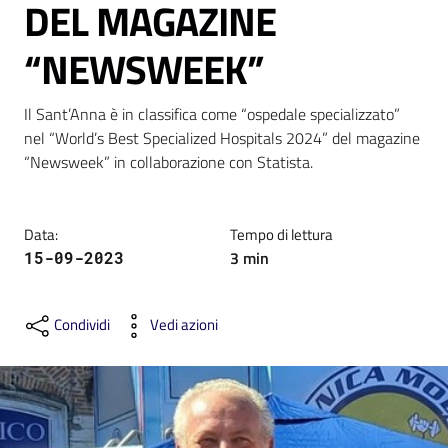
DEL MAGAZINE
“NEWSWEEK”
Il Sant’Anna è in classifica come “ospedale specializzato” 
C
nel “World’s Best Specialized Hospitals 2024” del magazine 
a
“Newsweek” in collaborazione con Statista.
r
t
a
Data
:
Tempo di lettura
d
3
min
15-09-2023
e
i
S
Condividi
Vedi azioni
e
r
v
i
z