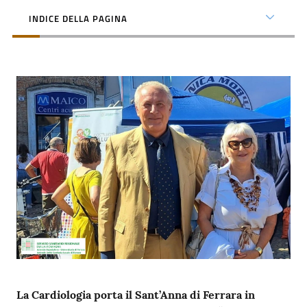
m
INDICE DELLA PAGINA
m
i
n
i
s
t
r
a
z
i
o
n
e
t
r
a
s
La Cardiologia porta il Sant’Anna di Ferrara in
p