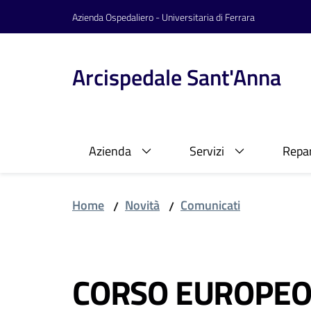
Vai al contenuto
Vai alla navigazione
Vai al footer
Azienda Ospedaliero - Universitaria di Ferrara
Arcispedale Sant'Anna
Azienda
Servizi
Repar
Home
Novità
Comunicati
/
/
Salta al contenuto
CORSO EUROPEO 