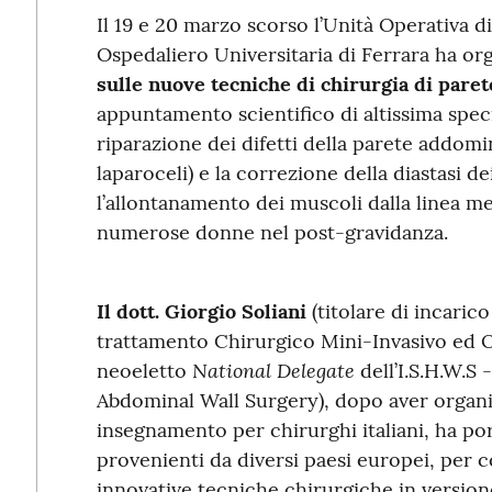
Il 19 e 20 marzo scorso l’Unità Operativa d
Ospedaliero Universitaria di Ferrara ha org
sulle nuove tecniche di chirurgia di pare
appuntamento scientifico di altissima spec
riparazione dei difetti della parete addomin
laparoceli) e la correzione della diastasi de
l’allontanamento dei muscoli dalla linea me
numerose donne nel post-gravidanza.
Il dott. Giorgio Soliani
(titolare di incarico
trattamento Chirurgico Mini-Invasivo ed 
National Delegate
neoeletto
dell’I.S.H.W.S 
Abdominal Wall Surgery), dopo aver organi
insegnamento per chirurghi italiani, ha po
provenienti da diversi paesi europei, per 
innovative tecniche chirurgiche in version