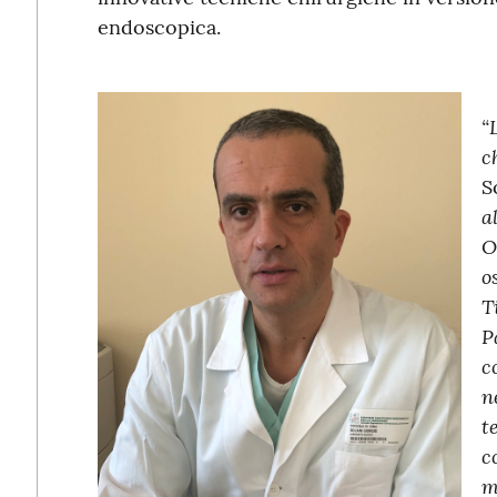
endoscopica.
“
c
S
a
O
o
T
P
c
n
t
c
m