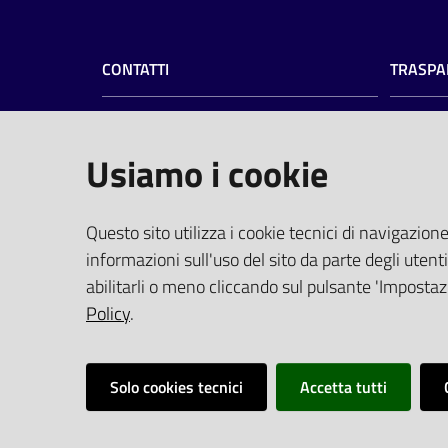
CONTATTI
TRASPA
Azienda Ospedaliero-Universitaria di
Amminist
Ferrara
Privacy
Usiamo i cookie
Albo pre
Arcispedale S.Anna
Profilo 
Via Aldo Moro, 8 - 44124 Cona, Ferrara
PEC
(pro
Questo sito utilizza i cookie tecnici di navigazione
Centralino
0532 236111
Elenco Si
informazioni sull'uso del sito da parte degli utenti
Fax 0532 236650
Tempi di
abilitarli o meno cliccando sul pulsante 'Impostazi
P.I. 01295950388
Policy
.
Solo cookies tecnici
Accetta tutti
Vai alla pagina
Impostazioni cookie