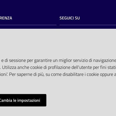
RENZA
SEGUICI SU
razione trasparente
twitter
facebook
youtube
torio
AREA DIPENDENTI
del committente
tocollo@pec.ospfe.it)
Posta Elettronica Aziendale
 e di sessione per garantire un miglior servizio di navigazione 
ti Tematici
Cloud aziendale
(
manuale di istru
. Utilizza anche cookie di profilazione dell'utente per fini stati
 attesa
Portale del Dipendente
oni'. Per saperne di più, su come disabilitare i cookie oppure 
Sito intranet
Visualizza sito precedente
Cambia le impostazioni