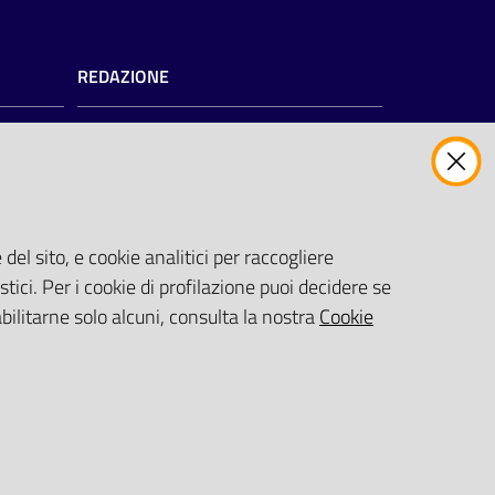
REDAZIONE
Redazione web
Contattaci
Credits
del sito, e cookie analitici per raccogliere
zioni
)
stici. Per i cookie di profilazione puoi decidere se
abilitarne solo alcuni, consulta la nostra
Cookie