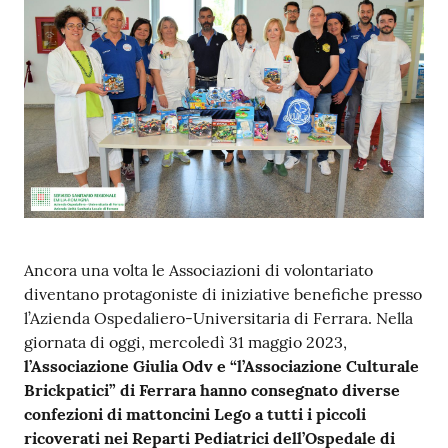
i
P
a
r
i
t
à
d
i
g
Ancora una volta le Associazioni di volontariato
e
diventano protagoniste di iniziative benefiche presso
n
l’Azienda Ospedaliero-Universitaria di Ferrara. Nella
e
giornata di oggi, mercoledì 31 maggio 2023,
r
l’Associazione Giulia Odv e “l’Associazione Culturale
e
Brickpatici”
di Ferrara hanno consegnato diverse
confezioni di mattoncini Lego a tutti i piccoli
A
ricoverati nei Reparti Pediatrici dell’Ospedale di