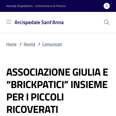
Vai al contenuto
Vai alla navigazione
Vai al footer
Azienda Ospedaliero - Universitaria di Ferrara
Arcispedale
Arcispedale Sant'Anna
Sant'Anna
Home
/
Novità
/
Comunicati
Azienda
ASSOCIAZIONE GIULIA E
Servizi
Salta al contenuto
“BRICKPATICI” INSIEME
Reparti
PER I PICCOLI
RICOVERATI
Novità