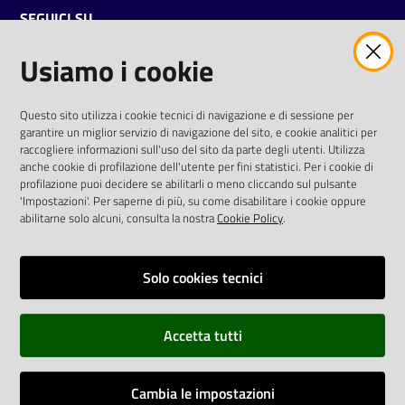
SEGUICI SU
Usiamo i cookie
twitter
facebook
youtube
AREA DIPENDENTI
Questo sito utilizza i cookie tecnici di navigazione e di sessione per
garantire un miglior servizio di navigazione del sito, e cookie analitici per
Posta Elettronica Aziendale
raccogliere informazioni sull'uso del sito da parte degli utenti. Utilizza
anche cookie di profilazione dell'utente per fini statistici. Per i cookie di
Cloud aziendale
(
manuale di istruzioni
)
profilazione puoi decidere se abilitarli o meno cliccando sul pulsante
Portale del Dipendente
'Impostazioni'. Per saperne di più, su come disabilitare i cookie oppure
Sito intranet
abilitarne solo alcuni, consulta la nostra
Cookie Policy
.
Visualizza sito precedente
Solo cookies tecnici
REDAZIONE
Redazione web
Accetta tutti
Contattaci
Credits
Cambia le impostazioni