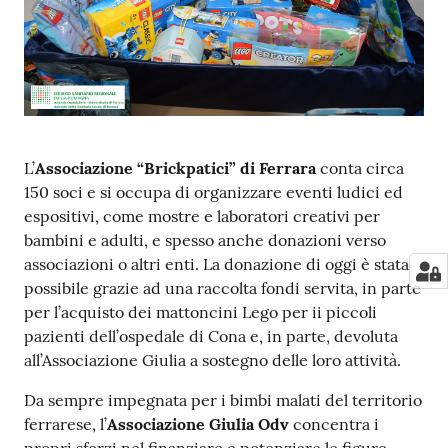
a
r
e
n
t
e
L’
Associazione “Brickpatici” di Ferrara
conta circa
Fornitori
150 soci e si occupa di organizzare eventi ludici ed
espositivi, come mostre e laboratori creativi per
bambini e adulti, e spesso anche donazioni verso
associazioni o altri enti. La donazione di oggi è stata
Seguici
possibile grazie ad una raccolta fondi servita, in parte
su
per l’acquisto dei mattoncini Lego per ii piccoli
pazienti dell’ospedale di Cona e, in parte, devoluta
all’Associazione Giulia a sostegno delle loro attività.
Da sempre impegnata per i bimbi malati del territorio
ferrarese, l’
Associazione Giulia Odv
concentra i