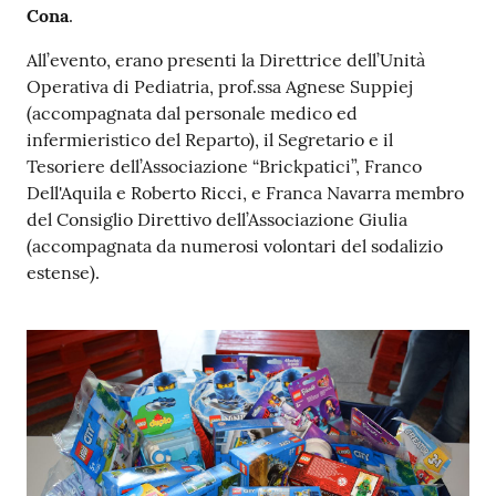
m
Cona
.
m
All’evento, erano presenti la Direttrice dell’Unità
i
Operativa di Pediatria, prof.ssa Agnese Suppiej
n
(accompagnata dal personale medico ed
i
infermieristico del Reparto), il Segretario e il
s
Tesoriere dell’Associazione “Brickpatici”, Franco
t
Dell'Aquila e Roberto Ricci, e Franca Navarra membro
r
del Consiglio Direttivo dell’Associazione Giulia
a
(accompagnata da numerosi volontari del sodalizio
z
estense).
i
o
n
e
t
r
a
s
p