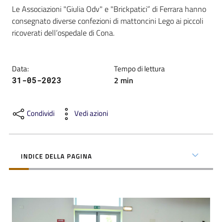
Le Associazioni "Giulia Odv" e "Brickpatici” di Ferrara hanno 
consegnato diverse confezioni di mattoncini Lego ai piccoli 
ricoverati dell’ospedale di Cona.
C
Data
:
Tempo di lettura
a
2
min
31-05-2023
r
t
a
Condividi
Vedi azioni
d
e
i
INDICE DELLA PAGINA
S
e
r
v
i
z