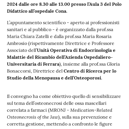
m
2024
dalle ore 8.30 alle 13.00 presso l’Aula 3 del Polo
m
Didattico all’ospedale Cona
.
i
L’appuntamento scientifico - aperto ai professionisti
n
sanitari e al pubblico - è organizzato dalla prof.ssa
i
Maria Chiara Zatelli e dalla prof.ssa Maria Rosaria
s
Ambrosio (rispettivamente Direttrice e Professore
t
Associato dell’
Unità Operativa di Endocrinologia e
r
Malattie del Ricambio dell’Azienda Ospedaliero-
a
Universitaria di Ferrara
), insieme alla prof.ssa Gloria
z
Bonaccorsi, Direttrice del
Centro di Ricerca per lo
i
Studio della Menopausa e dell’Osteoporosi
.
o
n
e
Il convegno ha come obiettivo quello di sensibilizzare
t
sul tema dell’osteonecrosi delle ossa mascellari
r
Medication-Related
correlata a farmaci (MRONJ -
a
Osteonecrosis of the Jaw
), sulla sua prevenzione e
s
corretta gestione, mettendo a confronto le figure
p