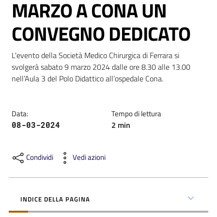
MARZO A CONA UN
CONVEGNO DEDICATO
L'evento della Società Medico Chirurgica di Ferrara si 
C
svolgerà sabato 9 marzo 2024 dalle ore 8.30 alle 13.00 
a
nell’Aula 3 del Polo Didattico all’ospedale Cona.
r
t
a
Data
:
Tempo di lettura
d
2
min
08-03-2024
e
i
S
Condividi
Vedi azioni
e
r
v
INDICE DELLA PAGINA
i
z