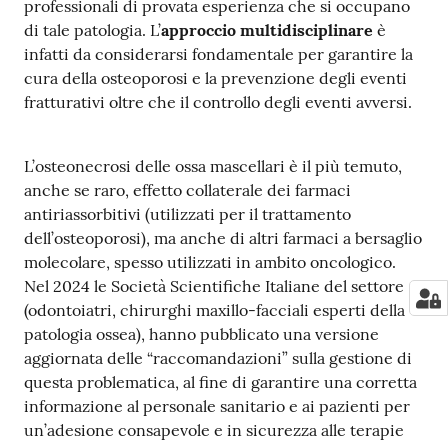
professionali di provata esperienza che si occupano
a
di tale patologia. L’
approccio multidisciplinare
è
r
infatti da considerarsi fondamentale per garantire la
e
cura della osteoporosi e la prevenzione degli eventi
n
fratturativi oltre che il controllo degli eventi avversi.
t
e
L’osteonecrosi delle ossa mascellari è il più temuto,
anche se raro, effetto collaterale dei farmaci
Fornitori
antiriassorbitivi (utilizzati per il trattamento
dell’osteoporosi), ma anche di altri farmaci a bersaglio
molecolare, spesso utilizzati in ambito oncologico.
Seguici
Nel 2024 le Società Scientifiche Italiane del settore
su
(odontoiatri, chirurghi maxillo-facciali esperti della
patologia ossea), hanno pubblicato una versione
aggiornata delle “raccomandazioni” sulla gestione di
questa problematica, al fine di garantire una corretta
informazione al personale sanitario e ai pazienti per
un’adesione consapevole e in sicurezza alle terapie