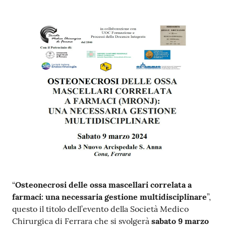
i
P
a
r
i
t
à
d
i
g
e
n
e
r
“
Osteonecrosi delle ossa mascellari correlata a
e
farmaci: una necessaria gestione multidisciplinare
”,
questo il titolo dell’evento della Società Medico
A
Chirurgica di Ferrara che si svolgerà
sabato
9 marzo