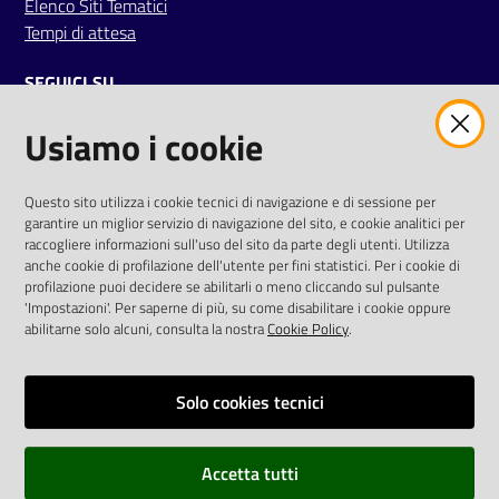
Elenco Siti Tematici
Tempi di attesa
SEGUICI SU
Usiamo i cookie
twitter
facebook
youtube
AREA DIPENDENTI
Questo sito utilizza i cookie tecnici di navigazione e di sessione per
garantire un miglior servizio di navigazione del sito, e cookie analitici per
Posta Elettronica Aziendale
raccogliere informazioni sull'uso del sito da parte degli utenti. Utilizza
anche cookie di profilazione dell'utente per fini statistici. Per i cookie di
Cloud aziendale
(
manuale di istruzioni
)
profilazione puoi decidere se abilitarli o meno cliccando sul pulsante
Portale del Dipendente
'Impostazioni'. Per saperne di più, su come disabilitare i cookie oppure
Sito intranet
abilitarne solo alcuni, consulta la nostra
Cookie Policy
.
Visualizza sito precedente
Solo cookies tecnici
REDAZIONE
Redazione web
Accetta tutti
Contattaci