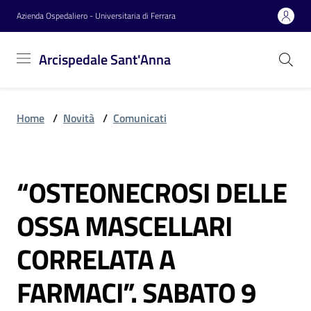
Vai al contenuto
Vai alla navigazione
Vai al footer
Azienda Ospedaliero - Universitaria di Ferrara
Arcispedale
Arcispedale Sant'Anna
Sant'Anna
Home
/
Novità
/
Comunicati
Azienda
“OSTEONECROSI DELLE
Servizi
Salta al contenuto
OSSA MASCELLARI
Reparti
CORRELATA A
FARMACI”. SABATO 9
Novità