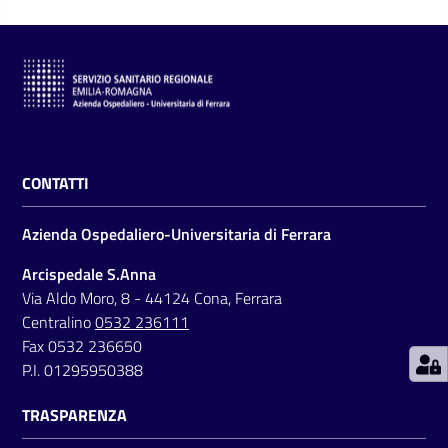
C
a
r
CONTATTI
t
a
Azienda Ospedaliero-Universitaria di Ferrara
d
e
Arcispedale S.Anna
i
Via Aldo Moro, 8 - 44124 Cona, Ferrara
S
Centralino
0532 236111
e
Fax 0532 236650
r
P.I. 01295950388
v
TRASPARENZA
i
z