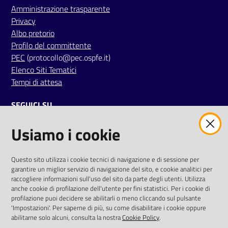
i
Amministrazione trasparente
Privacy
Albo pretorio
P
Profilo del committente
a
PEC
(protocollo@pec.ospfe.it)
r
Elenco Siti Tematici
i
Tempi di attesa
t
à
SEGUICI SU
d
i
Usiamo i cookie
twitter
facebook
youtube
g
e
n
AREA DIPENDENTI
Questo sito utilizza i cookie tecnici di navigazione e di sessione per
garantire un miglior servizio di navigazione del sito, e cookie analitici per
e
Posta Elettronica Aziendale
raccogliere informazioni sull'uso del sito da parte degli utenti. Utilizza
r
anche cookie di profilazione dell'utente per fini statistici. Per i cookie di
Cloud aziendale
(
manuale di istruzioni
)
e
profilazione puoi decidere se abilitarli o meno cliccando sul pulsante
Portale del Dipendente
'Impostazioni'. Per saperne di più, su come disabilitare i cookie oppure
Sito intranet
abilitarne solo alcuni, consulta la nostra
Cookie Policy
.
A