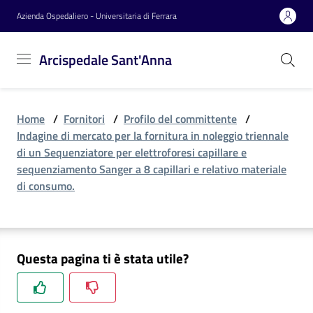
Vai al contenuto
Vai alla navigazione
Vai al footer
Azienda Ospedaliero - Universitaria di Ferrara
Arcispedale
Arcispedale Sant'Anna
Sant'Anna
Home
/
Fornitori
/
Profilo del committente
/
Azienda
Indagine di mercato per la fornitura in noleggio triennale
di un Sequenziatore per elettroforesi capillare e
sequenziamento Sanger a 8 capillari e relativo materiale
Servizi
di consumo.
Reparti
Questa pagina ti è stata utile?
Novità