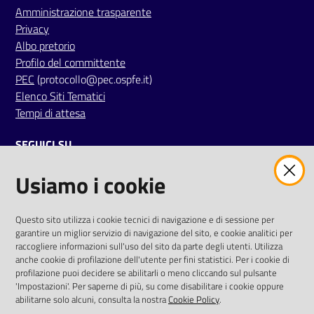
i
Amministrazione trasparente
Privacy
Albo pretorio
P
Profilo del committente
a
PEC
(protocollo@pec.ospfe.it)
r
Elenco Siti Tematici
i
Tempi di attesa
t
à
SEGUICI SU
d
i
Usiamo i cookie
twitter
facebook
youtube
g
e
n
AREA DIPENDENTI
Questo sito utilizza i cookie tecnici di navigazione e di sessione per
garantire un miglior servizio di navigazione del sito, e cookie analitici per
e
Posta Elettronica Aziendale
raccogliere informazioni sull'uso del sito da parte degli utenti. Utilizza
r
anche cookie di profilazione dell'utente per fini statistici. Per i cookie di
Cloud aziendale
(
manuale di istruzioni
)
e
profilazione puoi decidere se abilitarli o meno cliccando sul pulsante
Portale del Dipendente
'Impostazioni'. Per saperne di più, su come disabilitare i cookie oppure
Sito intranet
abilitarne solo alcuni, consulta la nostra
Cookie Policy
.
A