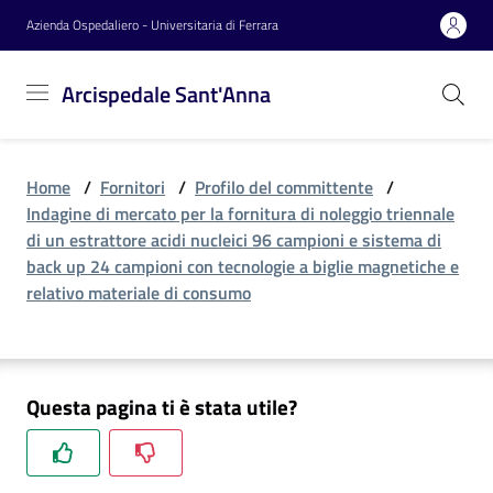
Vai al contenuto
Vai alla navigazione
Vai al footer
Azienda Ospedaliero - Universitaria di Ferrara
Arcispedale
Arcispedale Sant'Anna
Sant'Anna
Home
/
Fornitori
/
Profilo del committente
/
Azienda
Indagine di mercato per la fornitura di noleggio triennale
di un estrattore acidi nucleici 96 campioni e sistema di
back up 24 campioni con tecnologie a biglie magnetiche e
Servizi
relativo materiale di consumo
Reparti
Questa pagina ti è stata utile?
Novità