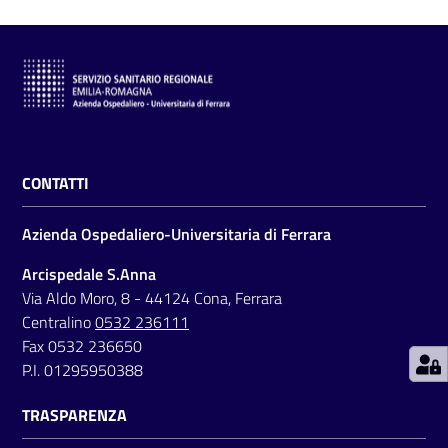
C
a
r
CONTATTI
t
a
Azienda Ospedaliero-Universitaria di Ferrara
d
e
Arcispedale S.Anna
i
Via Aldo Moro, 8 - 44124 Cona, Ferrara
S
Centralino
0532 236111
e
Fax 0532 236650
r
P.I. 01295950388
v
TRASPARENZA
i
z