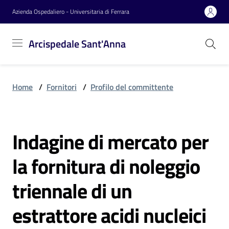
Vai al contenuto
Vai alla navigazione
Vai al footer
Azienda Ospedaliero - Universitaria di Ferrara
Arcispedale
Arcispedale Sant'Anna
Sant'Anna
Home
/
Fornitori
/
Profilo del committente
Azienda
Indagine di mercato per
Servizi
Salta al contenuto
la fornitura di noleggio
Reparti
triennale di un
estrattore acidi nucleici
Novità