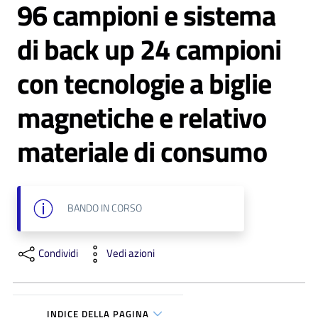
96 campioni e sistema
di back up 24 campioni
con tecnologie a biglie
C
magnetiche e relativo
a
r
materiale di consumo
t
a
d
e
BANDO
IN CORSO
i
S
e
Condividi
Vedi azioni
r
v
i
z
INDICE DELLA PAGINA