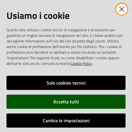
Usiamo i cookie
twitter
facebook
youtube
AREA DIPENDENTI
Questo sito utilizza i cookie tecnici di navigazione e di sessione per
garantire un miglior servizio di navigazione del sito, e cookie analitici per
Posta Elettronica Aziendale
raccogliere informazioni sull'uso del sito da parte degli utenti. Utilizza
anche cookie di profilazione dell'utente per fini statistici. Per i cookie di
Cloud aziendale
(
manuale di istruzioni
)
profilazione puoi decidere se abilitarli o meno cliccando sul pulsante
Portale del Dipendente
'Impostazioni'. Per saperne di più, su come disabilitare i cookie oppure
Sito intranet
abilitarne solo alcuni, consulta la nostra
Cookie Policy
.
Visualizza sito precedente
Solo cookies tecnici
REDAZIONE
Redazione web
Accetta tutti
Contattaci
Credits
Cambia le impostazioni