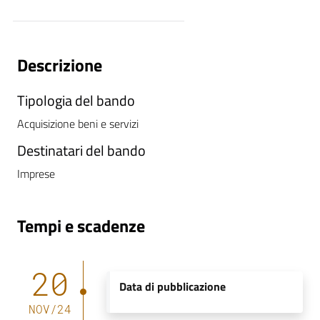
i
P
Descrizione
a
r
Tipologia del bando
i
t
Acquisizione beni e servizi
à
Destinatari del bando
d
i
Imprese
g
e
n
Tempi e scadenze
e
r
20
e
Data di pubblicazione
NOV
/
24
A