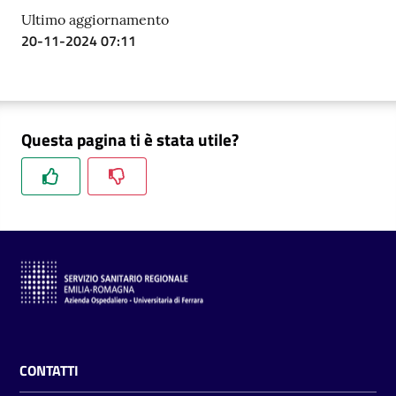
a
Ultimo aggiornamento
r
20-11-2024 07:11
e
n
t
e
Questa pagina ti è stata utile?
Fornitori
Menu selezionato
Seguici
su
CONTATTI