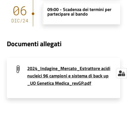
m
06
09:00 -
Scadenza dei termini per
m
partecipare al bando
i
DIC
/
24
n
i
s
Documenti allegati
t
r
a
z
2024_Indagine_Mercato_Estrattore acidi
i
nucleici 96 campioni e sistema di back up
o
_UO Genetica Medica_revGP.pdf
n
e
t
r
a
s
p