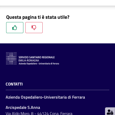
Questa pagina ti è stata utile?
C
a
r
t
a
d
e
i
S
CONTATTI
e
r
Azienda Ospedaliero-Universitaria di Ferrara
v
i
Arcispedale S.Anna
z
Via Aldo Moro, 8 - 44124 Cona, Ferrara