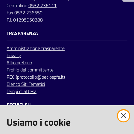
i
Centralino
0532 236111
Fax 0532 236650
P.I. 01295950388
P
a
TRASPARENZA
r
i
Amministrazione trasparente
t
Privacy
à
Albo pretorio
d
Profilo del committente
i
PEC
(protocollo@pec.ospfe.it)
g
Elenco Siti Tematici
e
Tempi di attesa
n
e
SEGUICI SU
r
e
Usiamo i cookie
twitter
facebook
youtube
A