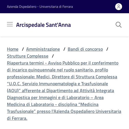
Vai al contenuto
Vai alla navigazione
Vai al footer
Azienda Ospedaliero - Universitaria di Ferrara
Arcispedale
Arcispedale Sant'Anna
Sant'Anna
Home
/
Amministrazione
/
Bandi di concorso
/
Azienda
Strutture Complesse
/
Riapertura termini - Avviso Pubblico per il conferimento
di incarico quinquennale nel ruolo sanitario, profilo
Servizi
professionale: Medici, Direttore di Struttura Complessa
“U.O.C. Servizio Immunoematologia e Trasfusionale
(AOU)” afferente al Dipartimento ad Attività Integrata
Diagnostica per Immagini e di Laboratorio – Area
Reparti
Medicina di Laboratorio - disciplina “Medicina
Trasfusionale” presso l’Azienda Ospedaliero Universitaria
di Ferrara.
Novità