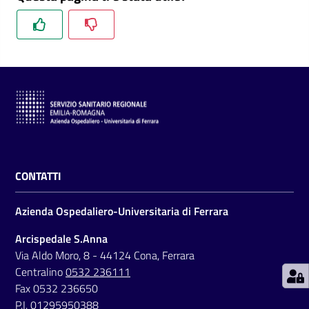
C
a
r
t
a
d
CONTATTI
e
i
Azienda Ospedaliero-Universitaria di Ferrara
S
e
Arcispedale S.Anna
r
Via Aldo Moro, 8 - 44124 Cona, Ferrara
v
Centralino
0532 236111
i
Fax 0532 236650
z
P.I. 01295950388