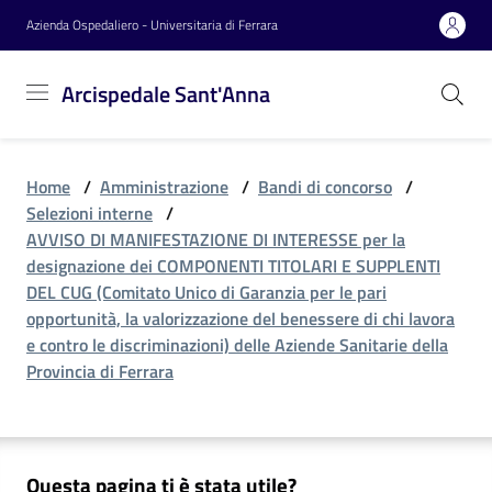
Vai al contenuto
Vai alla navigazione
Vai al footer
Azienda Ospedaliero - Universitaria di Ferrara
Arcispedale
Arcispedale Sant'Anna
Sant'Anna
Home
/
Amministrazione
/
Bandi di concorso
/
Azienda
Selezioni interne
/
AVVISO DI MANIFESTAZIONE DI INTERESSE per la
designazione dei COMPONENTI TITOLARI E SUPPLENTI
Servizi
DEL CUG (Comitato Unico di Garanzia per le pari
opportunità, la valorizzazione del benessere di chi lavora
e contro le discriminazioni) delle Aziende Sanitarie della
Provincia di Ferrara
Reparti
Novità
Questa pagina ti è stata utile?