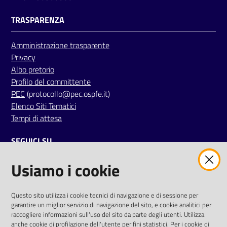
i
TRASPARENZA
P
Amministrazione trasparente
a
Privacy
r
Albo pretorio
i
Profilo del committente
t
PEC
(protocollo@pec.ospfe.it)
à
Elenco Siti Tematici
d
Tempi di attesa
i
g
SEGUICI SU
e
n
Usiamo i cookie
twitter
facebook
youtube
e
r
e
AREA DIPENDENTI
Questo sito utilizza i cookie tecnici di navigazione e di sessione per
garantire un miglior servizio di navigazione del sito, e cookie analitici per
Posta Elettronica Aziendale
raccogliere informazioni sull'uso del sito da parte degli utenti. Utilizza
A
anche cookie di profilazione dell'utente per fini statistici. Per i cookie di