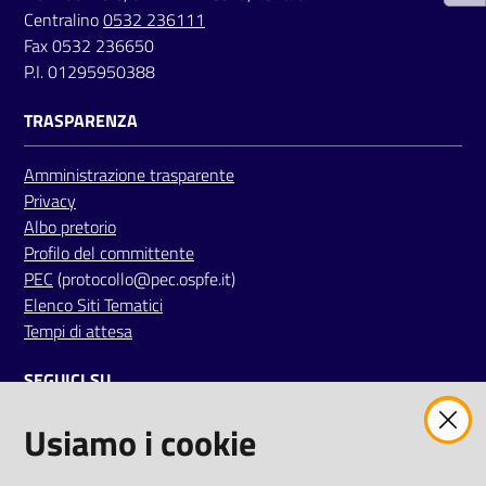
i
Centralino
0532 236111
Fax 0532 236650
P.I. 01295950388
P
a
TRASPARENZA
r
i
Amministrazione trasparente
t
Privacy
à
Albo pretorio
d
Profilo del committente
i
PEC
(protocollo@pec.ospfe.it)
g
Elenco Siti Tematici
e
Tempi di attesa
n
e
SEGUICI SU
r
e
Usiamo i cookie
twitter
facebook
youtube
A