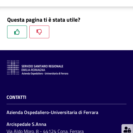
Questa pagina ti è stata utile?
C
a
r
t
a
d
e
i
S
CONTATTI
e
r
Azienda Ospedaliero-Universitaria di Ferrara
v
i
Arcispedale S.Anna
z
Via Aldo Moro, 8 - 44124 Cona, Ferrara