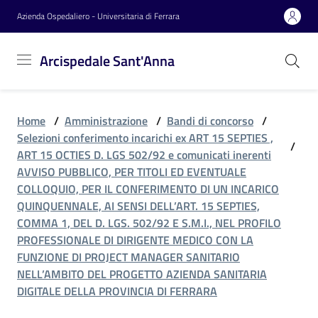
Vai al contenuto
Vai alla navigazione
Vai al footer
Azienda Ospedaliero - Universitaria di Ferrara
Arcispedale
Arcispedale Sant'Anna
Sant'Anna
Home
/
Amministrazione
/
Bandi di concorso
/
Azienda
Selezioni conferimento incarichi ex ART 15 SEPTIES ,
/
ART 15 OCTIES D. LGS 502/92 e comunicati inerenti
AVVISO PUBBLICO, PER TITOLI ED EVENTUALE
Servizi
COLLOQUIO, PER IL CONFERIMENTO DI UN INCARICO
QUINQUENNALE, AI SENSI DELL’ART. 15 SEPTIES,
COMMA 1, DEL D. LGS. 502/92 E S.M.I., NEL PROFILO
PROFESSIONALE DI DIRIGENTE MEDICO CON LA
Reparti
FUNZIONE DI PROJECT MANAGER SANITARIO
NELL’AMBITO DEL PROGETTO AZIENDA SANITARIA
DIGITALE DELLA PROVINCIA DI FERRARA
Novità