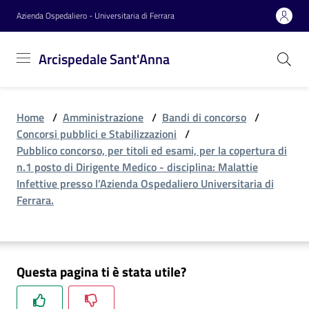
Vai al contenuto
Vai alla navigazione
Vai al footer
Azienda Ospedaliero - Universitaria di Ferrara
Arcispedale
Arcispedale Sant'Anna
Sant'Anna
Home
/
Amministrazione
/
Bandi di concorso
/
Azienda
Concorsi pubblici e Stabilizzazioni
/
Pubblico concorso, per titoli ed esami, per la copertura di
n.1 posto di Dirigente Medico - disciplina: Malattie
Servizi
Infettive presso l’Azienda Ospedaliero Universitaria di
Ferrara.
Reparti
Questa pagina ti è stata utile?
Novità