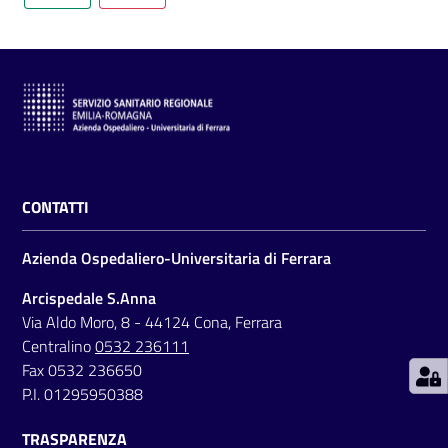
C
a
r
t
CONTATTI
a
d
Azienda Ospedaliero-Universitaria di Ferrara
e
i
Arcispedale S.Anna
S
Via Aldo Moro, 8 - 44124 Cona, Ferrara
e
Centralino
0532 236111
r
Fax 0532 236650
v
P.I. 01295950388
i
TRASPARENZA
z