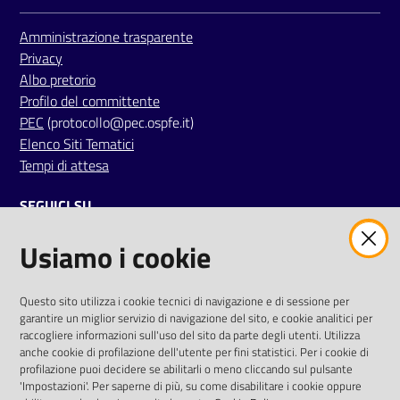
i
Amministrazione trasparente
Privacy
P
Albo pretorio
a
Profilo del committente
r
PEC
(protocollo@pec.ospfe.it)
i
Elenco Siti Tematici
t
Tempi di attesa
à
d
SEGUICI SU
i
g
Usiamo i cookie
twitter
facebook
youtube
e
n
e
AREA DIPENDENTI
Questo sito utilizza i cookie tecnici di navigazione e di sessione per
garantire un miglior servizio di navigazione del sito, e cookie analitici per
r
Posta Elettronica Aziendale
raccogliere informazioni sull'uso del sito da parte degli utenti. Utilizza
e
anche cookie di profilazione dell'utente per fini statistici. Per i cookie di
Cloud aziendale
(
manuale di istruzioni
)
profilazione puoi decidere se abilitarli o meno cliccando sul pulsante
Portale del Dipendente
'Impostazioni'. Per saperne di più, su come disabilitare i cookie oppure
A