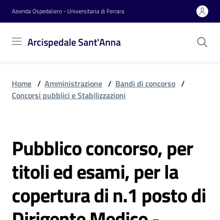
Vai al contenuto
Vai alla navigazione
Vai al footer
Azienda Ospedaliero - Universitaria di Ferrara
Arcispedale
Arcispedale Sant'Anna
Sant'Anna
Home
/
Amministrazione
/
Bandi di concorso
/
Azienda
Concorsi pubblici e Stabilizzazioni
Servizi
Pubblico concorso, per
Salta al contenuto
titoli ed esami, per la
Reparti
copertura di n.1 posto di
Novità
Dirigente Medico -