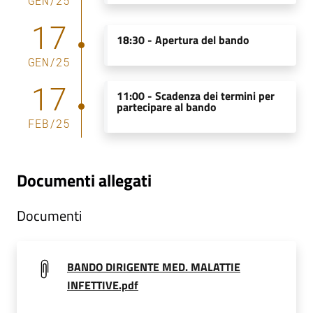
GEN
/
25
m
17
m
18:30 -
Apertura del bando
i
n
GEN
/
25
i
17
s
11:00 -
Scadenza dei termini per
partecipare al bando
t
FEB
/
25
r
a
z
Documenti allegati
i
o
n
Documenti
e
t
r
BANDO DIRIGENTE MED. MALATTIE
a
INFETTIVE.pdf
s
p