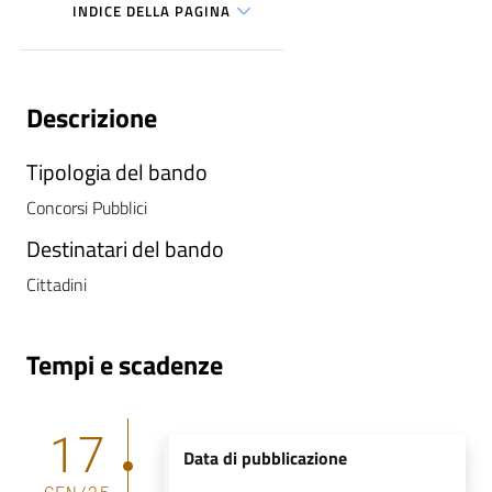
INDICE DELLA PAGINA
i
P
a
Descrizione
r
i
Tipologia del bando
t
Concorsi Pubblici
à
d
Destinatari del bando
i
Cittadini
g
e
n
Tempi e scadenze
e
r
e
17
Data di pubblicazione
A