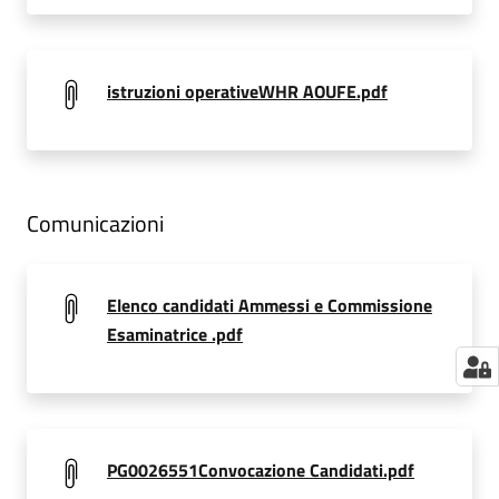
a
r
e
istruzioni operativeWHR AOUFE.pdf
n
t
e
Fornitori
Comunicazioni
Elenco candidati Ammessi e Commissione
Seguici
Esaminatrice .pdf
su
PG0026551Convocazione Candidati.pdf