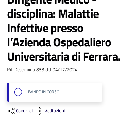
disciplina: Malattie
Infettive presso
l’Azienda Ospedaliero
C
a
Universitaria di Ferrara.
r
t
a
Rif. Determina 833 del 04/12/2024
d
e
i
BANDO
IN CORSO
S
e
r
Condividi
Vedi azioni
v
i
z