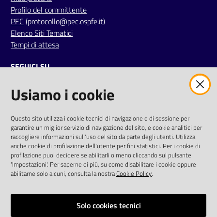
Profilo del committente
PEC
(protocollo@pec.ospfe.it)
Elenco Siti Tematici
Tempi di attesa
SEGUICI SU
Usiamo i cookie
twitter
facebook
youtube
AREA DIPENDENTI
Questo sito utilizza i cookie tecnici di navigazione e di sessione per
garantire un miglior servizio di navigazione del sito, e cookie analitici per
Posta Elettronica Aziendale
raccogliere informazioni sull'uso del sito da parte degli utenti. Utilizza
anche cookie di profilazione dell'utente per fini statistici. Per i cookie di
Cloud aziendale
(
manuale di istruzioni
)
profilazione puoi decidere se abilitarli o meno cliccando sul pulsante
Portale del Dipendente
'Impostazioni'. Per saperne di più, su come disabilitare i cookie oppure
Sito intranet
abilitarne solo alcuni, consulta la nostra
Cookie Policy
.
Visualizza sito precedente
Solo cookies tecnici
REDAZIONE