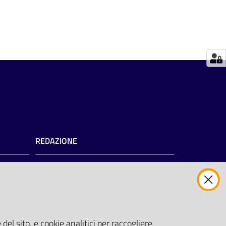
REDAZIONE
Redazione web
Contattaci
Credits
del sito, e cookie analitici per raccogliere