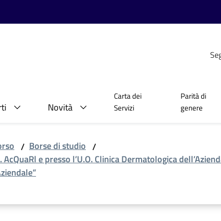
Seg
Carta dei
Parità di
ti
Novità
Servizi
genere
orso
Borse di studio
/
/
O. AcQuaRl e presso l’U.O. Clinica Dermatologica dell’Aziend
Aziendale”