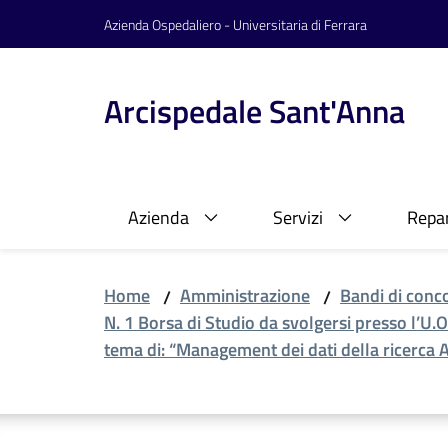
Vai al contenuto
Vai alla navigazione
Vai al footer
Azienda Ospedaliero - Universitaria di Ferrara
Arcispedale Sant'Anna
Azienda
Servizi
Repar
Home
Amministrazione
Bandi di conc
/
/
N. 1 Borsa di Studio da svolgersi presso l’U.
tema di: “Management dei dati della ricerca 