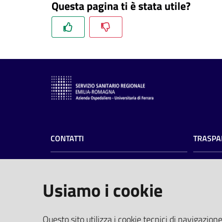
Questa pagina ti è stata utile?
CONTATTI
TRASPA
Azienda Ospedaliero-Universitaria di
Amminist
Ferrara
Privacy
Usiamo i cookie
Albo pre
Arcispedale S.Anna
Profilo 
Via Aldo Moro, 8 - 44124 Cona, Ferrara
PEC
(pro
Questo sito utilizza i cookie tecnici di navigazione