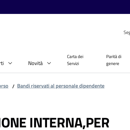
Seg
Carta dei
Parità di
ti
Novità
Servizi
genere
orso
Bandi riservati al personale dipendente
/
ZIONE INTERNA,PER