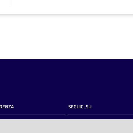
RENZA
SEGUICI SU
razione trasparente
twitter
facebook
youtube