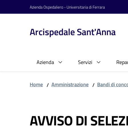
Vai al contenuto
Vai alla navigazione
Vai al footer
Azienda Ospedaliero - Universitaria di Ferrara
Arcispedale Sant'Anna
Azienda
Servizi
Repar
Home
Amministrazione
Bandi di conc
/
/
Salta al contenuto
AVVISO DI SELE