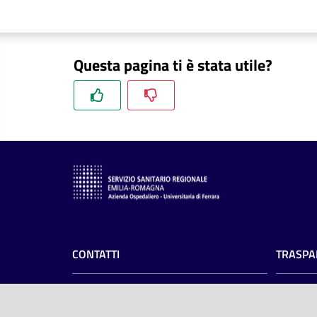
Questa pagina ti è stata utile?
CONTATTI
TRASPA
Azienda Ospedaliero-Universitaria di
Amminist
Ferrara
Privacy