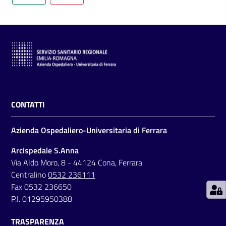
C
a
r
t
CONTATTI
a
d
Azienda Ospedaliero-Universitaria di Ferrara
e
i
Arcispedale S.Anna
S
Via Aldo Moro, 8 - 44124 Cona, Ferrara
e
Centralino
0532 236111
r
Fax 0532 236650
v
P.I. 01295950388
i
TRASPARENZA
z