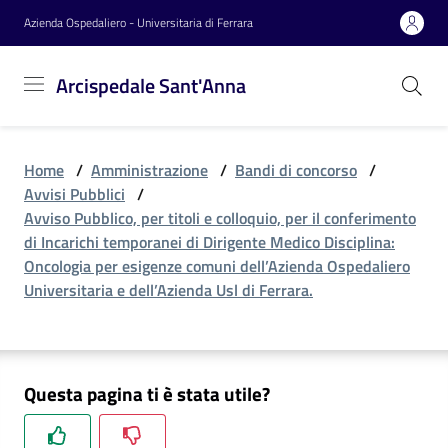
Vai al contenuto
Vai alla navigazione
Vai al footer
Azienda Ospedaliero - Universitaria di Ferrara
Arcispedale
Arcispedale Sant'Anna
Sant'Anna
Home
/
Amministrazione
/
Bandi di concorso
/
Azienda
Avvisi Pubblici
/
Avviso Pubblico, per titoli e colloquio, per il conferimento
di Incarichi temporanei di Dirigente Medico Disciplina:
Servizi
Oncologia per esigenze comuni dell’Azienda Ospedaliero
Universitaria e dell’Azienda Usl di Ferrara.
Reparti
Questa pagina ti è stata utile?
Novità