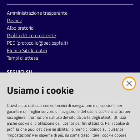
i
Amministrazione trasparente
Privacy
P
Albo pretorio
a
Profilo del committente
r
PEC
(protocollo@pec.ospfe.it)
i
Elenco Siti Tematici
t
Tempi di attesa
à
d
SEGUICI SU
i
g
Usiamo i cookie
twitter
facebook
youtube
e
n
e
AREA DIPENDENTI
Questo sito utilizza i cookie tecnici di navigazione e di sessione per
garantire un miglior servizio di navigazione del sito, e cookie analitici per
r
Posta Elettronica Aziendale
raccogliere informazioni sull'uso del sito da parte degli utenti. Utilizza
e
anche cookie di profilazione dell'utente per fini statistici. Per i cookie di
Cloud aziendale
(
manuale di istruzioni
)
profilazione puoi decidere se abilitarli o meno cliccando sul pulsante
Portale del Dipendente
'Impostazioni'. Per saperne di più, su come disabilitare i cookie oppure
A