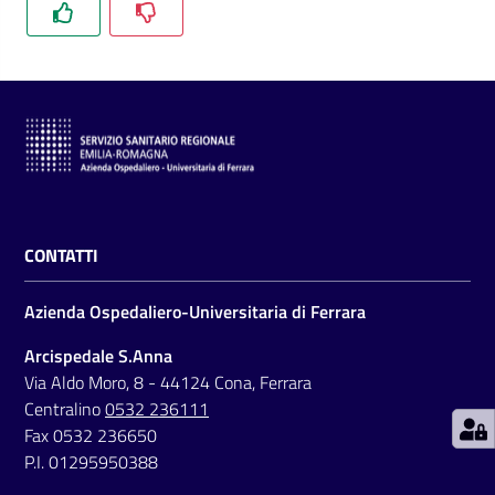
C
a
r
t
a
CONTATTI
d
e
Azienda Ospedaliero-Universitaria di Ferrara
i
S
Arcispedale S.Anna
e
Via Aldo Moro, 8 - 44124 Cona, Ferrara
r
Centralino
0532 236111
v
Fax 0532 236650
i
P.I. 01295950388
z