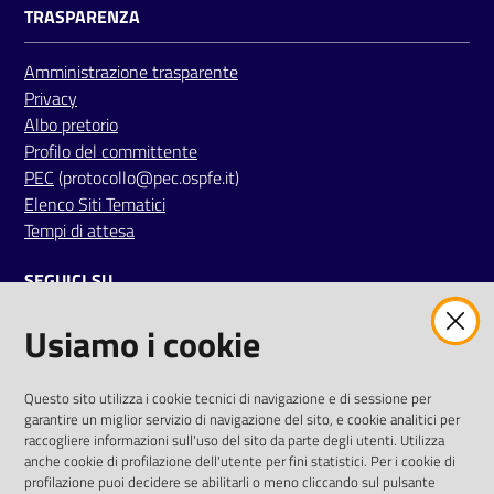
TRASPARENZA
i
Amministrazione trasparente
P
Privacy
a
Albo pretorio
r
Profilo del committente
i
PEC
(protocollo@pec.ospfe.it)
t
Elenco Siti Tematici
à
Tempi di attesa
d
i
SEGUICI SU
g
e
Usiamo i cookie
twitter
facebook
youtube
n
e
r
AREA DIPENDENTI
Questo sito utilizza i cookie tecnici di navigazione e di sessione per
garantire un miglior servizio di navigazione del sito, e cookie analitici per
e
Posta Elettronica Aziendale
raccogliere informazioni sull'uso del sito da parte degli utenti. Utilizza
anche cookie di profilazione dell'utente per fini statistici. Per i cookie di
Cloud aziendale
(
manuale di istruzioni
)
A
profilazione puoi decidere se abilitarli o meno cliccando sul pulsante