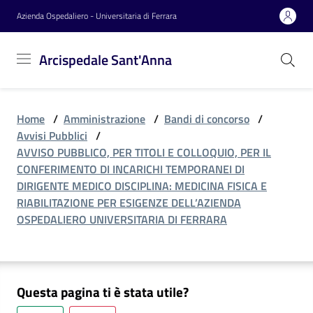
Vai al contenuto
Vai alla navigazione
Vai al footer
Azienda Ospedaliero - Universitaria di Ferrara
Arcispedale
Arcispedale Sant'Anna
Sant'Anna
Home
/
Amministrazione
/
Bandi di concorso
/
Azienda
Avvisi Pubblici
/
AVVISO PUBBLICO, PER TITOLI E COLLOQUIO, PER IL
CONFERIMENTO DI INCARICHI TEMPORANEI DI
Servizi
DIRIGENTE MEDICO DISCIPLINA: MEDICINA FISICA E
RIABILITAZIONE PER ESIGENZE DELL’AZIENDA
OSPEDALIERO UNIVERSITARIA DI FERRARA
Reparti
Questa pagina ti è stata utile?
Novità