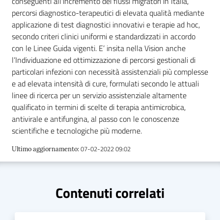
conseguenti all'incremento dei flussi migratori in Italia,
percorsi diagnostico-terapeutici di elevata qualità mediante
applicazione di test diagnostici innovativi e terapie ad hoc,
secondo criteri clinici uniformi e standardizzati in accordo
con le Linee Guida vigenti. E’ insita nella Vision anche
l’Individuazione ed ottimizzazione di percorsi gestionali di
C
particolari infezioni con necessità assistenziali più complesse
a
e ad elevata intensità di cure, formulati secondo le attuali
r
linee di ricerca per un servizio assistenziale altamente
t
qualificato in termini di scelte di terapia antimicrobica,
a
antivirale e antifungina, al passo con le conoscenze
d
scientifiche e tecnologiche più moderne.
e
i
07-02-2022 09:02
Ultimo aggiornamento
:
S
e
r
Contenuti correlati
v
i
z