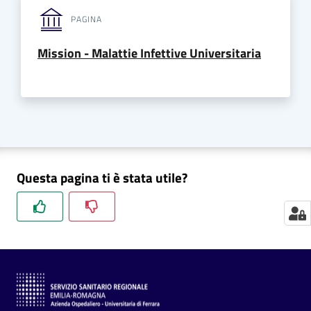
i
PAGINA
P
Mission - Malattie Infettive Universitaria
a
r
i
t
à
d
i
Questa pagina ti è stata utile?
g
e
n
e
r
e
A