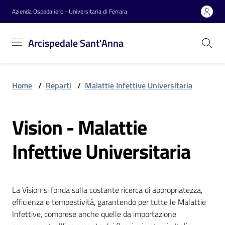
Vai al contenuto
Vai alla navigazione
Vai al footer
Azienda Ospedaliero - Universitaria di Ferrara
Arcispedale
Arcispedale Sant'Anna
Sant'Anna
Home
/
Reparti
/
Malattie Infettive Universitaria
Azienda
Vision - Malattie
Servizi
Infettive Universitaria
Reparti
La Vision si fonda sulla costante ricerca di appropriatezza,
efficienza e tempestività, garantendo per tutte le Malattie
Novità
Infettive, comprese anche quelle da importazione