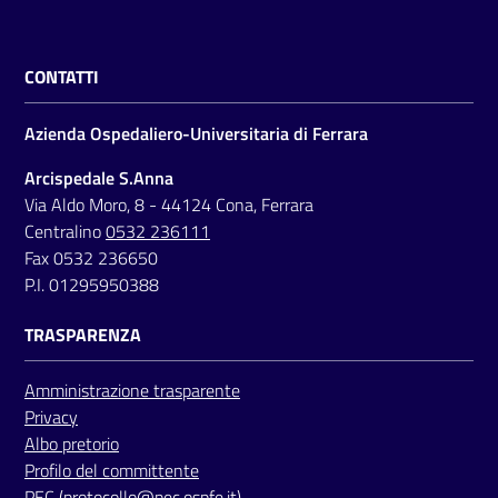
m
m
i
CONTATTI
n
i
Azienda Ospedaliero-Universitaria di Ferrara
s
t
Arcispedale S.Anna
r
Via Aldo Moro, 8 - 44124 Cona, Ferrara
a
Centralino
0532 236111
z
Fax 0532 236650
i
P.I. 01295950388
o
n
TRASPARENZA
e
t
Amministrazione trasparente
r
Privacy
a
Albo pretorio
s
Profilo del committente
p
PEC
(protocollo@pec.ospfe.it)