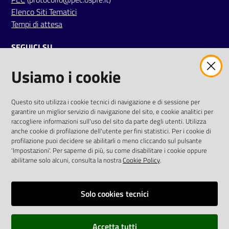
a
Elenco Siti Tematici
r
Tempi di attesa
e
n
SEGUICI SU
t
Usiamo i cookie
e
twitter
facebook
youtube
Fornitori
AREA DIPENDENTI
Questo sito utilizza i cookie tecnici di navigazione e di sessione per
garantire un miglior servizio di navigazione del sito, e cookie analitici per
Posta Elettronica Aziendale
raccogliere informazioni sull'uso del sito da parte degli utenti. Utilizza
anche cookie di profilazione dell'utente per fini statistici. Per i cookie di
Cloud aziendale
(
manuale di istruzioni
)
profilazione puoi decidere se abilitarli o meno cliccando sul pulsante
Seguici
Portale del Dipendente
'Impostazioni'. Per saperne di più, su come disabilitare i cookie oppure
su
Sito intranet
abilitarne solo alcuni, consulta la nostra
Cookie Policy
.
Visualizza sito precedente
Solo cookies tecnici
REDAZIONE
Redazione web
Accetta tutti