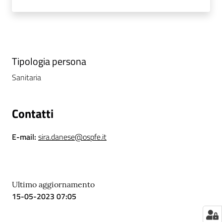
i
P
a
r
Tipologia persona
i
Sanitaria
t
à
d
Contatti
i
g
E-mail
:
sira.danese@ospfe.it
e
n
e
r
Ultimo aggiornamento
e
15-05-2023 07:05
A