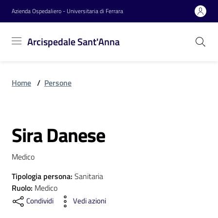
Vai al contenuto
Vai alla navigazione
Vai al footer
Azienda Ospedaliero - Universitaria di Ferrara
Arcispedale
Arcispedale Sant'Anna
Sant'Anna
Home
/
Persone
Azienda
Sira Danese
Servizi
Salta al contenuto
Medico
Reparti
Tipologia persona
:
Sanitaria
Ruolo
:
Medico
Condividi
Vedi azioni
Novità