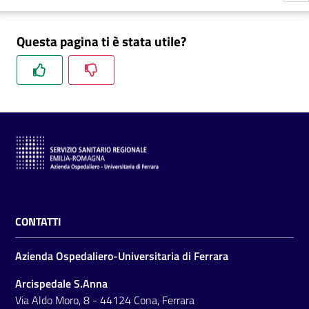
m
m
Questa pagina ti è stata utile?
i
n
i
s
t
r
a
z
i
o
n
CONTATTI
e
t
Azienda Ospedaliero-Universitaria di Ferrara
r
a
Arcispedale S.Anna
s
Via Aldo Moro, 8 - 44124 Cona, Ferrara
p