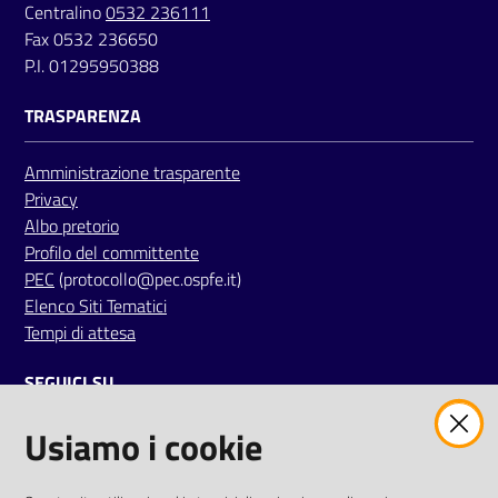
Centralino
0532 236111
a
Fax 0532 236650
r
P.I. 01295950388
e
n
TRASPARENZA
t
e
Amministrazione trasparente
Privacy
Fornitori
Albo pretorio
Profilo del committente
PEC
(protocollo@pec.ospfe.it)
Elenco Siti Tematici
Seguici
Tempi di attesa
su
SEGUICI SU
Usiamo i cookie
twitter
facebook
youtube