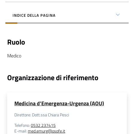
INDICE DELLA PAGINA
C
Ruolo
a
r
Medico
t
a
d
Organizzazione di riferimento
e
i
S
e
Medicina d’Emergenza-Urgenza (AOU)
r
Direttore: Dott.ssa Chiara Pesci
v
i
Telefono
:
0532 237415
E-mail
:
med.emurg@ospfe.it
z