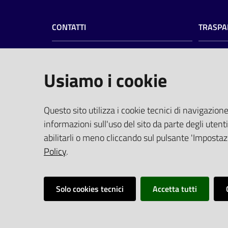
CONTATTI
TRASPA
Azienda Ospedaliero-Universitaria di
Amminist
Ferrara
Privacy
Usiamo i cookie
Albo pre
Arcispedale S.Anna
Profilo 
Via Aldo Moro, 8 - 44124 Cona, Ferrara
PEC
(pro
Questo sito utilizza i cookie tecnici di navigazione
Centralino
0532 236111
Elenco Si
informazioni sull'uso del sito da parte degli utenti
Fax 0532 236650
Tempi di
abilitarli o meno cliccando sul pulsante 'Impostazi
P.I. 01295950388
Policy
.
Solo cookies tecnici
Accetta tutti
Vai alla pagina
Impostazioni cookie