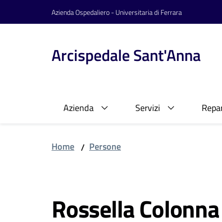
Vai al contenuto
Vai alla navigazione
Vai al footer
Azienda Ospedaliero - Universitaria di Ferrara
Arcispedale Sant'Anna
Azienda
Servizi
Repar
Home
Persone
/
Salta al contenuto
Rossella Colonna