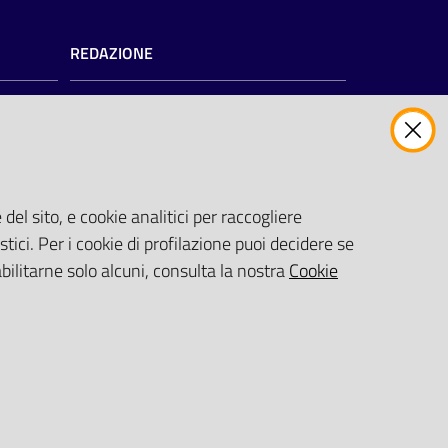
REDAZIONE
Redazione web
Contattaci
Credits
del sito, e cookie analitici per raccogliere
zioni
)
stici. Per i cookie di profilazione puoi decidere se
abilitarne solo alcuni, consulta la nostra
Cookie