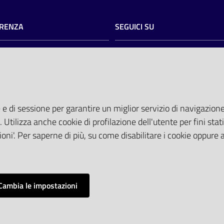
RENZA
SEGUICI SU
razione trasparente
twitter
facebook
youtube
torio
AREA DIPENDENTI
del committente
tocollo@pec.ospfe.it)
Posta Elettronica Aziendale
 e di sessione per garantire un miglior servizio di navigazione 
ti Tematici
Cloud aziendale
(
manuale di istru
. Utilizza anche cookie di profilazione dell'utente per fini stati
 attesa
Portale del Dipendente
oni'. Per saperne di più, su come disabilitare i cookie oppure 
Sito intranet
Visualizza sito precedente
Cambia le impostazioni