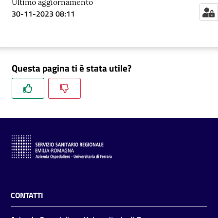
Ultimo aggiornamento
m
30-11-2023 08:11
m
i
n
i
s
Questa pagina ti è stata utile?
t
r
a
z
i
o
n
e
t
r
a
CONTATTI
s
p