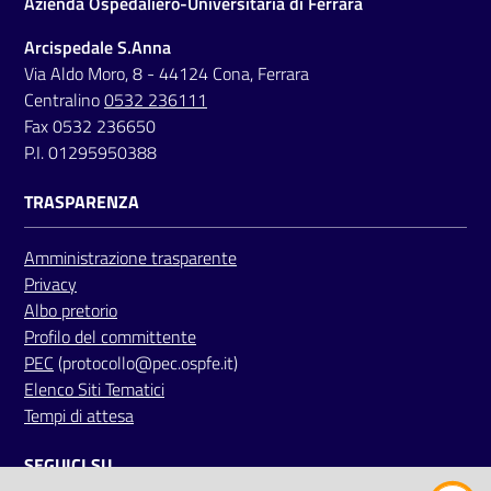
Azienda Ospedaliero-Universitaria di Ferrara
a
Arcispedale S.Anna
r
Via Aldo Moro, 8 - 44124 Cona, Ferrara
e
Centralino
0532 236111
n
Fax 0532 236650
t
P.I. 01295950388
e
TRASPARENZA
Fornitori
Amministrazione trasparente
Privacy
Seguici
Albo pretorio
su
Profilo del committente
PEC
(protocollo@pec.ospfe.it)
Elenco Siti Tematici
Tempi di attesa
SEGUICI SU