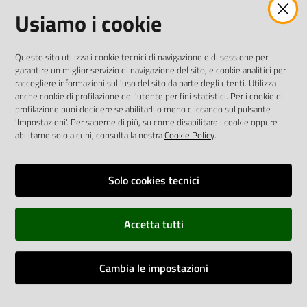
Usiamo i cookie
twitter
facebook
youtube
AREA DIPENDENTI
Questo sito utilizza i cookie tecnici di navigazione e di sessione per
garantire un miglior servizio di navigazione del sito, e cookie analitici per
Posta Elettronica Aziendale
raccogliere informazioni sull'uso del sito da parte degli utenti. Utilizza
anche cookie di profilazione dell'utente per fini statistici. Per i cookie di
Cloud aziendale
(
manuale di istruzioni
)
profilazione puoi decidere se abilitarli o meno cliccando sul pulsante
Portale del Dipendente
'Impostazioni'. Per saperne di più, su come disabilitare i cookie oppure
Sito intranet
abilitarne solo alcuni, consulta la nostra
Cookie Policy
.
Visualizza sito precedente
Solo cookies tecnici
REDAZIONE
Redazione web
Accetta tutti
Contattaci
Credits
Cambia le impostazioni
Vai alla pagina