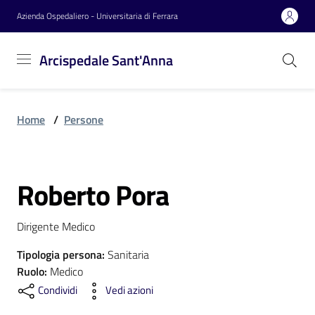
Vai al contenuto
Vai alla navigazione
Vai al footer
Azienda Ospedaliero - Universitaria di Ferrara
Arcispedale
Arcispedale Sant'Anna
Sant'Anna
Home
/
Persone
Azienda
Roberto Pora
Servizi
Salta al contenuto
Dirigente Medico
Reparti
Tipologia persona
:
Sanitaria
Ruolo
:
Medico
Condividi
Vedi azioni
Novità