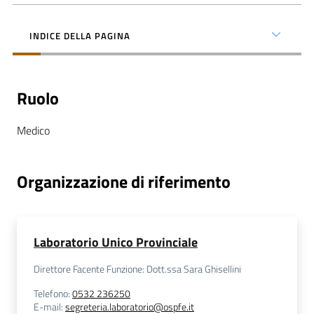
INDICE DELLA PAGINA
C
Ruolo
a
r
Medico
t
a
d
Organizzazione di riferimento
e
i
S
e
Laboratorio Unico Provinciale
r
Direttore Facente Funzione: Dott.ssa Sara Ghisellini
v
i
Telefono
:
0532 236250
E-mail
:
segreteria.laboratorio@ospfe.it
z