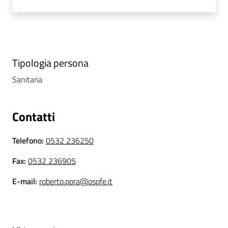
i
P
a
r
Tipologia persona
i
Sanitaria
t
à
d
Contatti
i
g
Telefono
:
0532 236250
e
n
Fax
:
0532 236905
e
E-mail
:
roberto.pora@ospfe.it
r
e
A