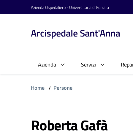
Vai al contenuto
Vai alla navigazione
Vai al footer
Azienda Ospedaliero - Universitaria di Ferrara
Arcispedale Sant'Anna
Azienda
Servizi
Repar
Home
Persone
/
Salta al contenuto
Roberta Gafà