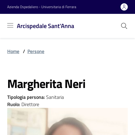
Vai al contenuto
Vai alla navigazione
Vai al footer
Azienda Ospedaliero - Universitaria di Ferrara
Arcispedale
Arcispedale Sant'Anna
Sant'Anna
Home
/
Persone
Azienda
Margherita Neri
Servizi
Salta al contenuto
Tipologia persona
:
Sanitaria
Reparti
Ruolo
:
Direttore
Novità