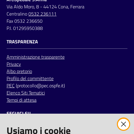
Via Aldo Moro, 8 - 44124 Cona, Ferrara
Centralino
0532 236111
Fax 0532 236650
P.I. 01295950388
TRASPARENZA
Amministrazione trasparente
Privacy
Albo pretorio
Profilo del committente
PEC
(protocollo@pec.ospfe.it)
Elenco Siti Tematici
Tempi di attesa
SEGUICI SU
Usiamo i cookie
twitter
facebook
youtube