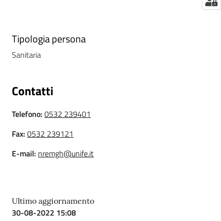
a
r
e
Tipologia persona
n
Sanitaria
t
e
Contatti
Fornitori
Telefono
:
0532 239401
Fax
:
0532 239121
Seguici
su
E-mail
:
nremgh@unife.it
Ultimo aggiornamento
30-08-2022 15:08