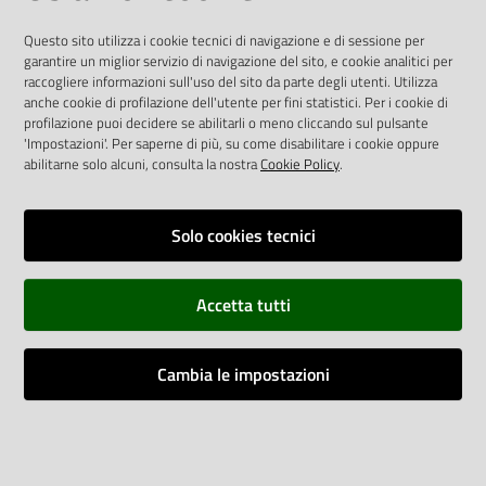
AREA DIPENDENTI
Questo sito utilizza i cookie tecnici di navigazione e di sessione per
garantire un miglior servizio di navigazione del sito, e cookie analitici per
raccogliere informazioni sull'uso del sito da parte degli utenti. Utilizza
Posta Elettronica Aziendale
anche cookie di profilazione dell'utente per fini statistici. Per i cookie di
Cloud aziendale
(
manuale di istruzioni
)
profilazione puoi decidere se abilitarli o meno cliccando sul pulsante
Portale del Dipendente
'Impostazioni'. Per saperne di più, su come disabilitare i cookie oppure
Sito intranet
abilitarne solo alcuni, consulta la nostra
Cookie Policy
.
Visualizza sito precedente
Solo cookies tecnici
REDAZIONE
Redazione web
Accetta tutti
Contattaci
Credits
Cambia le impostazioni
Vai alla pagina
Impostazioni cookie