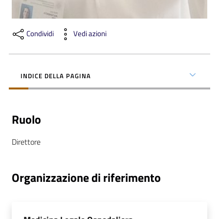
i
Condividi
Vedi azioni
P
a
r
i
INDICE DELLA PAGINA
t
à
d
Ruolo
i
g
e
Direttore
n
e
Organizzazione di riferimento
r
e
A