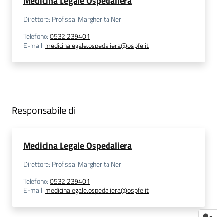
Medicina Legale Ospedaliera
m
m
Direttore: Prof.ssa. Margherita Neri
i
Telefono
:
0532 239401
n
E-mail
:
medicinalegale.ospedaliera@ospfe.it
i
s
t
r
a
Responsabile di
z
i
o
Medicina Legale Ospedaliera
n
e
Direttore: Prof.ssa. Margherita Neri
t
r
Telefono
:
0532 239401
E-mail
:
medicinalegale.ospedaliera@ospfe.it
a
s
p