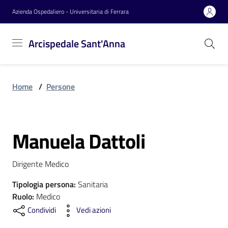
Vai al contenuto
Vai alla navigazione
Vai al footer
Azienda Ospedaliero - Universitaria di Ferrara
Arcispedale
Arcispedale Sant'Anna
Sant'Anna
Home
/
Persone
Azienda
Manuela Dattoli
Servizi
Salta al contenuto
Dirigente Medico
Reparti
Tipologia persona
:
Sanitaria
Ruolo
:
Medico
Condividi
Vedi azioni
Novità