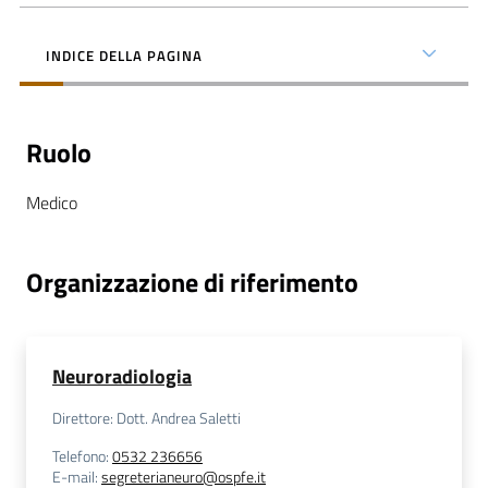
INDICE DELLA PAGINA
C
Ruolo
a
r
Medico
t
a
d
Organizzazione di riferimento
e
i
S
e
Neuroradiologia
r
Direttore: Dott. Andrea Saletti
v
i
Telefono
:
0532 236656
E-mail
:
segreterianeuro@ospfe.it
z