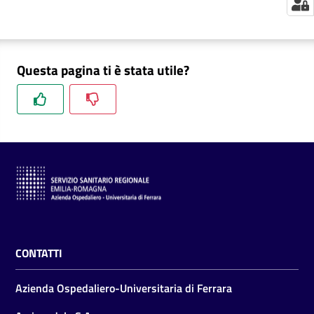
m
m
i
n
Questa pagina ti è stata utile?
i
s
t
r
a
z
i
o
n
e
t
CONTATTI
r
a
Azienda Ospedaliero-Universitaria di Ferrara
s
p