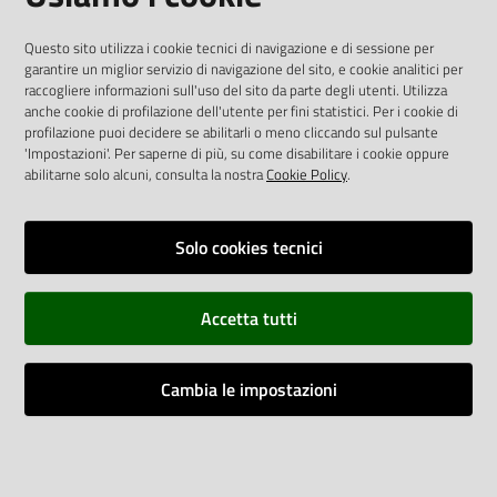
AREA DIPENDENTI
Questo sito utilizza i cookie tecnici di navigazione e di sessione per
garantire un miglior servizio di navigazione del sito, e cookie analitici per
Posta Elettronica Aziendale
raccogliere informazioni sull'uso del sito da parte degli utenti. Utilizza
anche cookie di profilazione dell'utente per fini statistici. Per i cookie di
Cloud aziendale
(
manuale di istruzioni
)
profilazione puoi decidere se abilitarli o meno cliccando sul pulsante
Portale del Dipendente
'Impostazioni'. Per saperne di più, su come disabilitare i cookie oppure
Sito intranet
abilitarne solo alcuni, consulta la nostra
Cookie Policy
.
Visualizza sito precedente
Solo cookies tecnici
REDAZIONE
Redazione web
Accetta tutti
Contattaci
Credits
Cambia le impostazioni
Vai alla pagina
Impostazioni cookie