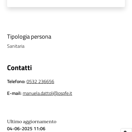
i
P
a
r
Tipologia persona
i
Sanitaria
t
à
d
Contatti
i
g
Telefono
:
0532 236656
e
n
E-mail
:
manuela.dattoli@ospfe.it
e
r
e
Ultimo aggiornamento
04-06-2025 11:06
A