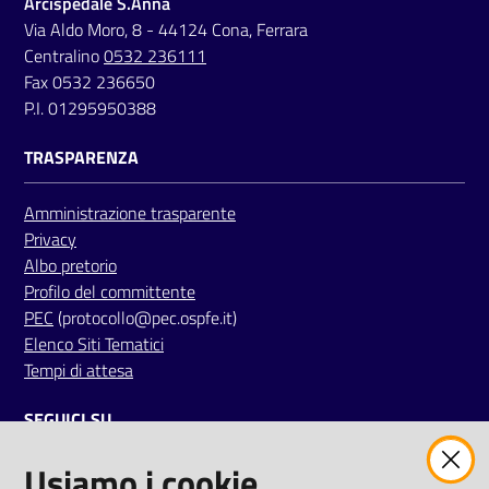
Arcispedale S.Anna
a
Via Aldo Moro, 8 - 44124 Cona, Ferrara
r
Centralino
0532 236111
e
Fax 0532 236650
n
P.I. 01295950388
t
e
TRASPARENZA
Fornitori
Amministrazione trasparente
Privacy
Albo pretorio
Profilo del committente
Seguici
PEC
(protocollo@pec.ospfe.it)
su
Elenco Siti Tematici
Tempi di attesa
SEGUICI SU
Usiamo i cookie
twitter
facebook
youtube