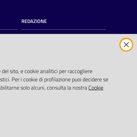
REDAZIONE
Redazione web
Contattaci
Credits
del sito, e cookie analitici per raccogliere
zioni
)
stici. Per i cookie di profilazione puoi decidere se
abilitarne solo alcuni, consulta la nostra
Cookie