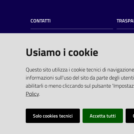
CONTATTI
TRASPA
Azienda Ospedaliero-Universitaria di
Amminist
Ferrara
Privacy
Usiamo i cookie
Albo pre
Arcispedale S.Anna
Profilo 
Via Aldo Moro, 8 - 44124 Cona, Ferrara
PEC
(pro
Questo sito utilizza i cookie tecnici di navigazione
Centralino
0532 236111
Elenco Si
informazioni sull'uso del sito da parte degli utenti
Fax 0532 236650
Tempi di
abilitarli o meno cliccando sul pulsante 'Impostazi
P.I. 01295950388
Policy
.
Solo cookies tecnici
Accetta tutti
Vai alla pagina
Impostazioni cookie