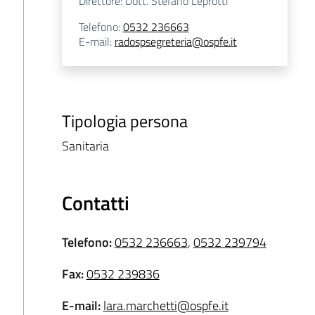
Direttore: Dott. Stefano Leprotti
Telefono
:
0532 236663
E-mail
:
radospsegreteria@ospfe.it
Tipologia persona
Sanitaria
Contatti
Telefono
:
0532 236663
,
0532 239794
Fax
:
0532 239836
E-mail
:
lara.marchetti@ospfe.it