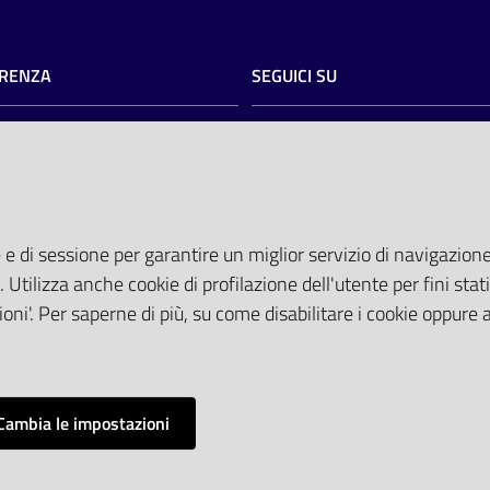
RENZA
SEGUICI SU
razione trasparente
twitter
facebook
youtube
torio
AREA DIPENDENTI
del committente
tocollo@pec.ospfe.it)
Posta Elettronica Aziendale
 e di sessione per garantire un miglior servizio di navigazione 
ti Tematici
Cloud aziendale
(
manuale di istru
. Utilizza anche cookie di profilazione dell'utente per fini stati
 attesa
Portale del Dipendente
oni'. Per saperne di più, su come disabilitare i cookie oppure 
Sito intranet
Visualizza sito precedente
Cambia le impostazioni