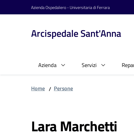
Vai al contenuto
Vai alla navigazione
Vai al footer
Azienda Ospedaliero - Universitaria di Ferrara
Arcispedale Sant'Anna
Azienda
Servizi
Repar
Home
Persone
/
Salta al contenuto
Lara Marchetti