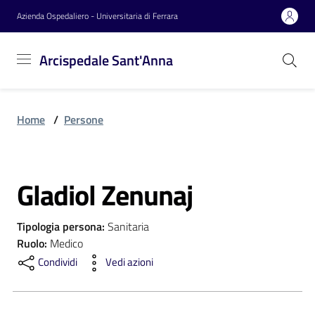
Vai al contenuto
Vai alla navigazione
Vai al footer
Azienda Ospedaliero - Universitaria di Ferrara
Arcispedale
Arcispedale Sant'Anna
Sant'Anna
Home
/
Persone
Azienda
Gladiol Zenunaj
Servizi
Salta al contenuto
Tipologia persona
:
Sanitaria
Reparti
Ruolo
:
Medico
Condividi
Vedi azioni
Novità