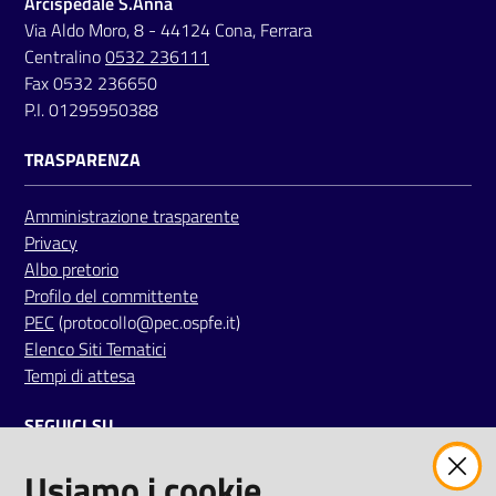
Arcispedale S.Anna
a
Via Aldo Moro, 8 - 44124 Cona, Ferrara
r
Centralino
0532 236111
e
Fax 0532 236650
n
P.I. 01295950388
t
e
TRASPARENZA
Fornitori
Amministrazione trasparente
Privacy
Albo pretorio
Profilo del committente
Seguici
PEC
(protocollo@pec.ospfe.it)
su
Elenco Siti Tematici
Tempi di attesa
SEGUICI SU
Usiamo i cookie
twitter
facebook
youtube