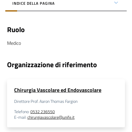
INDICE DELLA PAGINA
Ruolo
C
Medico
a
r
t
Organizzazione di riferimento
a
d
e
i
Chirurgia Vascolare ed Endovascolare
S
e
Direttore Prof. Aaron Thomas Fargion
r
Telefono
:
0532 236550
v
E-mail
:
chirurgiavascolare@unife.it
i
z