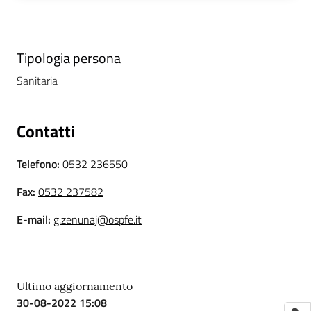
i
P
Tipologia persona
a
Sanitaria
r
i
t
Contatti
à
d
Telefono
:
0532 236550
i
g
Fax
:
0532 237582
e
n
E-mail
:
g.zenunaj@ospfe.it
e
r
e
Ultimo aggiornamento
30-08-2022 15:08
A