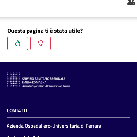
m
m
i
n
Questa pagina ti è stata utile?
i
s
t
r
a
z
i
o
n
e
t
CONTATTI
r
a
Azienda Ospedaliero-Universitaria di Ferrara
s
p