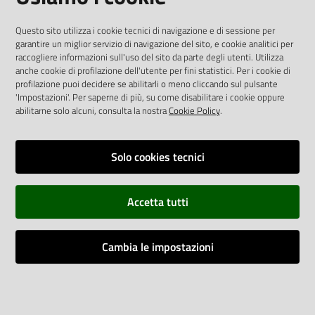
AREA DIPENDENTI
Questo sito utilizza i cookie tecnici di navigazione e di sessione per
garantire un miglior servizio di navigazione del sito, e cookie analitici per
Posta Elettronica Aziendale
raccogliere informazioni sull'uso del sito da parte degli utenti. Utilizza
anche cookie di profilazione dell'utente per fini statistici. Per i cookie di
Cloud aziendale
(
manuale di istruzioni
)
profilazione puoi decidere se abilitarli o meno cliccando sul pulsante
Portale del Dipendente
'Impostazioni'. Per saperne di più, su come disabilitare i cookie oppure
Sito intranet
abilitarne solo alcuni, consulta la nostra
Cookie Policy
.
Visualizza sito precedente
Solo cookies tecnici
REDAZIONE
Redazione web
Accetta tutti
Contattaci
Credits
Cambia le impostazioni
Vai alla pagina
Impostazioni cookie