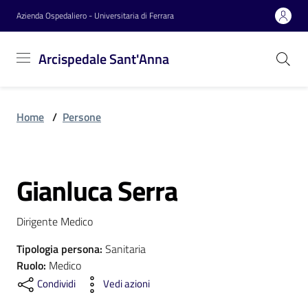
Vai al contenuto
Vai alla navigazione
Vai al footer
Azienda Ospedaliero - Universitaria di Ferrara
Arcispedale
Arcispedale Sant'Anna
Sant'Anna
Home
/
Persone
Azienda
Gianluca Serra
Servizi
Salta al contenuto
Dirigente Medico
Reparti
Tipologia persona
:
Sanitaria
Ruolo
:
Medico
Condividi
Vedi azioni
Novità