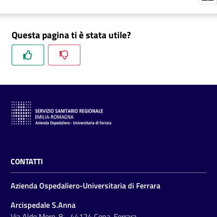
m
m
i
Questa pagina ti è stata utile?
n
i
s
t
r
a
z
i
o
n
e
CONTATTI
t
r
Azienda Ospedaliero-Universitaria di Ferrara
a
s
Arcispedale S.Anna
p
Via Aldo Moro, 8 - 44124 Cona, Ferrara