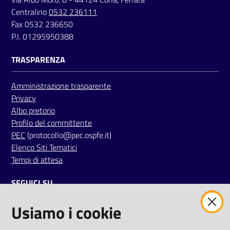
a
Centralino
0532 236111
r
Fax 0532 236650
e
P.I. 01295950388
n
t
TRASPARENZA
e
Amministrazione trasparente
Privacy
Fornitori
Albo pretorio
Profilo del committente
PEC
(protocollo@pec.ospfe.it)
Seguici
Elenco Siti Tematici
su
Tempi di attesa
SEGUICI SU
Usiamo i cookie
twitter
facebook
youtube