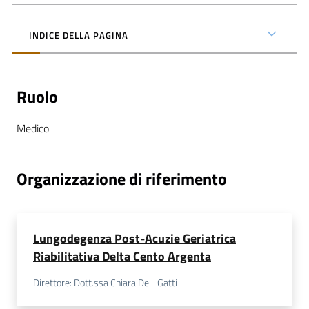
INDICE DELLA PAGINA
C
Ruolo
a
r
Medico
t
a
d
Organizzazione di riferimento
e
i
S
e
Lungodegenza Post-Acuzie Geriatrica
r
Riabilitativa Delta Cento Argenta
v
Direttore: Dott.ssa Chiara Delli Gatti
i
z