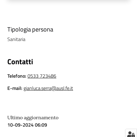
i
P
Tipologia persona
a
r
Sanitaria
i
t
à
Contatti
d
i
Telefono
:
0533 723486
g
e
E-mail
:
gianluca.serra@ausl.fe.it
n
e
r
e
Ultimo aggiornamento
10-09-2024 06:09
A