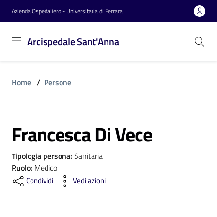
Vai al contenuto
Vai alla navigazione
Vai al footer
Azienda Ospedaliero - Universitaria di Ferrara
Arcispedale
Arcispedale Sant'Anna
Sant'Anna
Home
/
Persone
Azienda
Francesca Di Vece
Servizi
Salta al contenuto
Tipologia persona
:
Sanitaria
Reparti
Ruolo
:
Medico
Condividi
Vedi azioni
Novità