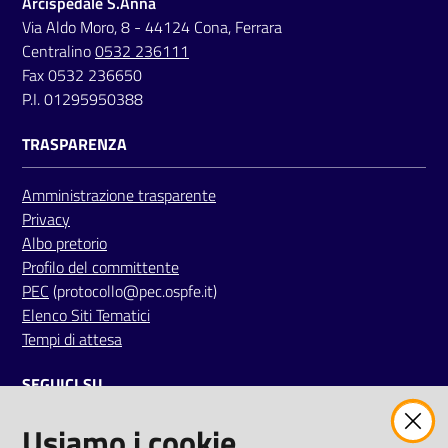
Arcispedale S.Anna
a
Via Aldo Moro, 8 - 44124 Cona, Ferrara
r
Centralino
0532 236111
e
Fax 0532 236650
n
P.I. 01295950388
t
e
TRASPARENZA
Fornitori
Amministrazione trasparente
Privacy
Albo pretorio
Profilo del committente
Seguici
PEC
(protocollo@pec.ospfe.it)
su
Elenco Siti Tematici
Tempi di attesa
SEGUICI SU
Usiamo i cookie
twitter
facebook
youtube