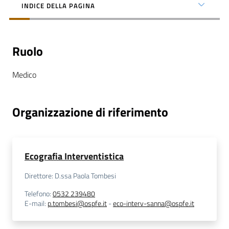
INDICE DELLA PAGINA
Ruolo
C
Medico
a
r
t
Organizzazione di riferimento
a
d
e
i
Ecografia Interventistica
S
e
Direttore: D.ssa Paola Tombesi
r
Telefono
:
0532 239480
v
E-mail
:
p.tombesi@ospfe.it
-
eco-interv-sanna@ospfe.it
i
z