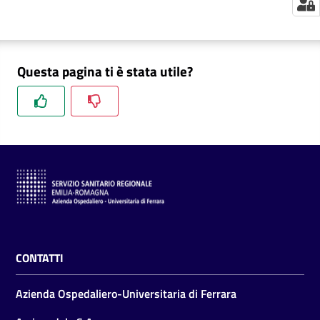
m
m
i
n
Questa pagina ti è stata utile?
i
s
t
r
a
z
i
o
n
e
t
CONTATTI
r
a
Azienda Ospedaliero-Universitaria di Ferrara
s
p