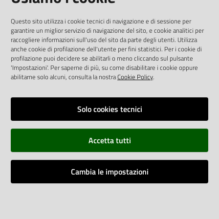
AREA DIPENDENTI
Questo sito utilizza i cookie tecnici di navigazione e di sessione per
garantire un miglior servizio di navigazione del sito, e cookie analitici per
Posta Elettronica Aziendale
raccogliere informazioni sull'uso del sito da parte degli utenti. Utilizza
anche cookie di profilazione dell'utente per fini statistici. Per i cookie di
Cloud aziendale
(
manuale di istruzioni
)
profilazione puoi decidere se abilitarli o meno cliccando sul pulsante
Portale del Dipendente
'Impostazioni'. Per saperne di più, su come disabilitare i cookie oppure
Sito intranet
abilitarne solo alcuni, consulta la nostra
Cookie Policy
.
Visualizza sito precedente
Solo cookies tecnici
REDAZIONE
Redazione web
Accetta tutti
Contattaci
Credits
Cambia le impostazioni
Vai alla pagina
Impostazioni cookie