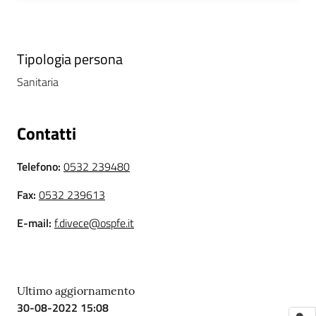
i
P
Tipologia persona
a
Sanitaria
r
i
t
Contatti
à
d
Telefono
:
0532 239480
i
g
Fax
:
0532 239613
e
n
E-mail
:
f.divece@ospfe.it
e
r
e
Ultimo aggiornamento
30-08-2022 15:08
A