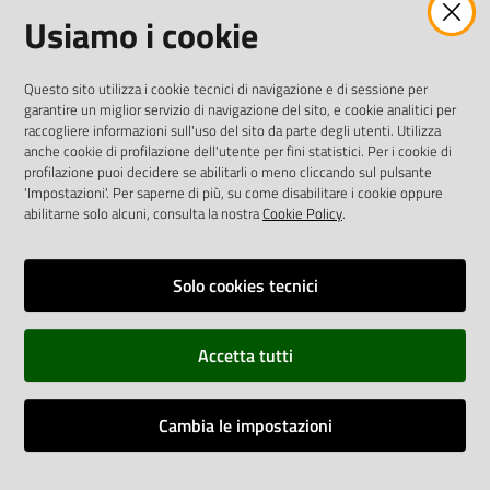
Usiamo i cookie
twitter
facebook
youtube
AREA DIPENDENTI
Questo sito utilizza i cookie tecnici di navigazione e di sessione per
garantire un miglior servizio di navigazione del sito, e cookie analitici per
Posta Elettronica Aziendale
raccogliere informazioni sull'uso del sito da parte degli utenti. Utilizza
anche cookie di profilazione dell'utente per fini statistici. Per i cookie di
Cloud aziendale
(
manuale di istruzioni
)
profilazione puoi decidere se abilitarli o meno cliccando sul pulsante
Portale del Dipendente
'Impostazioni'. Per saperne di più, su come disabilitare i cookie oppure
Sito intranet
abilitarne solo alcuni, consulta la nostra
Cookie Policy
.
Visualizza sito precedente
Solo cookies tecnici
REDAZIONE
Redazione web
Accetta tutti
Contattaci
Credits
Cambia le impostazioni
Vai alla pagina