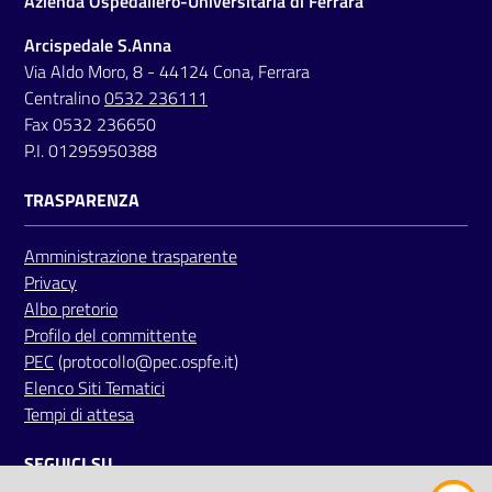
Azienda Ospedaliero-Universitaria di Ferrara
a
Arcispedale S.Anna
r
Via Aldo Moro, 8 - 44124 Cona, Ferrara
e
Centralino
0532 236111
n
Fax 0532 236650
t
P.I. 01295950388
e
TRASPARENZA
Fornitori
Amministrazione trasparente
Privacy
Albo pretorio
Seguici
Profilo del committente
su
PEC
(protocollo@pec.ospfe.it)
Elenco Siti Tematici
Tempi di attesa
SEGUICI SU