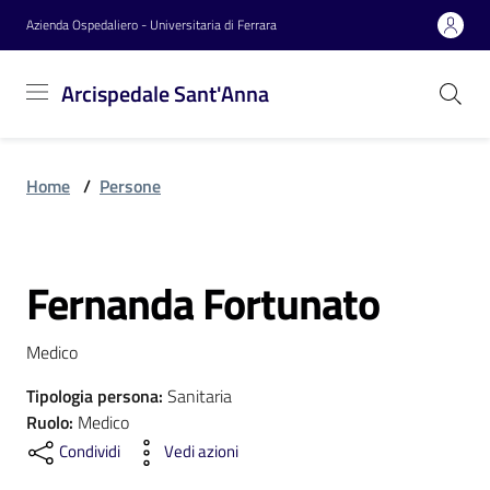
Vai al contenuto
Vai alla navigazione
Vai al footer
Azienda Ospedaliero - Universitaria di Ferrara
Arcispedale
Arcispedale Sant'Anna
Sant'Anna
Home
/
Persone
Azienda
Fernanda Fortunato
Servizi
Salta al contenuto
Medico
Reparti
Tipologia persona
:
Sanitaria
Ruolo
:
Medico
Condividi
Vedi azioni
Novità