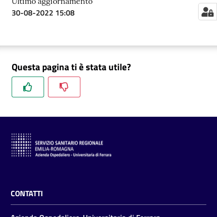
Ultimo aggiornamento
m
30-08-2022 15:08
m
i
n
i
s
Questa pagina ti è stata utile?
t
r
a
z
i
o
n
e
t
r
a
CONTATTI
s
p