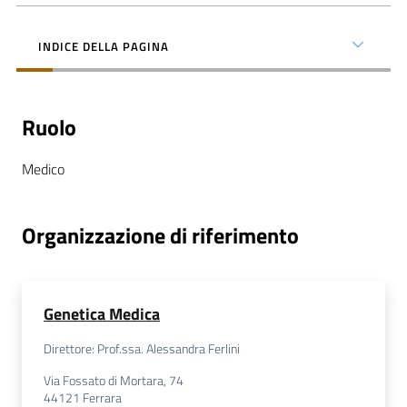
INDICE DELLA PAGINA
C
Ruolo
a
r
Medico
t
a
d
Organizzazione di riferimento
e
i
S
e
Genetica Medica
r
Direttore: Prof.ssa. Alessandra Ferlini
v
i
Via Fossato di Mortara, 74
44121
Ferrara
z