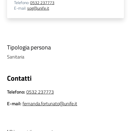
Telefono
:
0532 237773
i
E-mail
:
sog@unife.it
P
a
r
i
Tipologia persona
t
à
Sanitaria
d
i
Contatti
g
e
n
Telefono
:
0532 237773
e
E-mail
:
fernanda.fortunato@unife.it
r
e
A