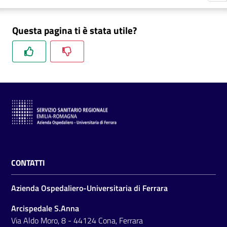
m
m
Questa pagina ti è stata utile?
i
n
i
s
t
r
a
z
i
o
n
CONTATTI
e
t
Azienda Ospedaliero-Universitaria di Ferrara
r
a
Arcispedale S.Anna
s
Via Aldo Moro, 8 - 44124 Cona, Ferrara
p