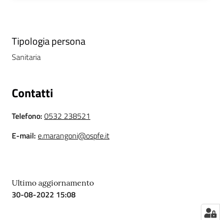
i
P
Tipologia persona
a
Sanitaria
r
i
t
Contatti
à
d
Telefono
:
0532 238521
i
g
E-mail
:
e.marangoni@ospfe.it
e
n
e
r
Ultimo aggiornamento
e
30-08-2022 15:08
A