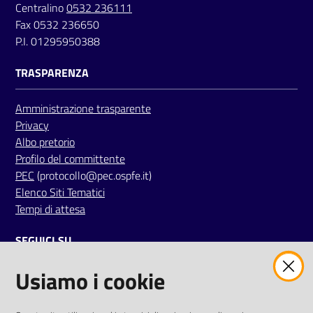
Centralino
0532 236111
a
Fax 0532 236650
r
P.I. 01295950388
e
n
TRASPARENZA
t
e
Amministrazione trasparente
Privacy
Fornitori
Albo pretorio
Profilo del committente
PEC
(protocollo@pec.ospfe.it)
Elenco Siti Tematici
Seguici
Tempi di attesa
su
SEGUICI SU
Usiamo i cookie
twitter
facebook
youtube