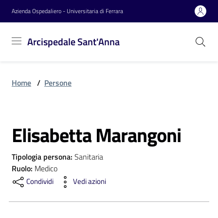
Vai al contenuto
Vai alla navigazione
Vai al footer
Azienda Ospedaliero - Universitaria di Ferrara
Arcispedale
Arcispedale Sant'Anna
Sant'Anna
Home
/
Persone
Azienda
Elisabetta Marangoni
Servizi
Salta al contenuto
Tipologia persona
:
Sanitaria
Reparti
Ruolo
:
Medico
Condividi
Vedi azioni
Novità