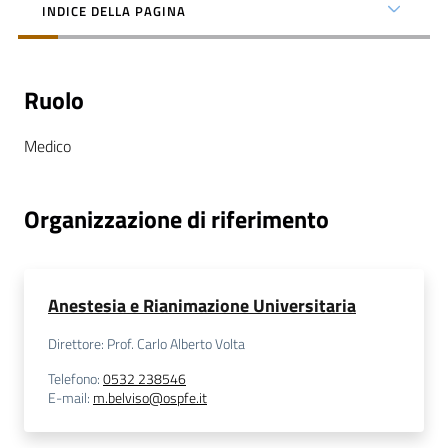
INDICE DELLA PAGINA
Ruolo
C
Medico
a
r
t
Organizzazione di riferimento
a
d
e
i
Anestesia e Rianimazione Universitaria
S
e
Direttore: Prof. Carlo Alberto Volta
r
Telefono
:
0532 238546
v
E-mail
:
m.belviso@ospfe.it
i
z