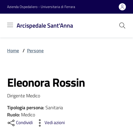
Vai al contenuto
Vai alla navigazione
Vai al footer
Azienda Ospedaliero - Universitaria di Ferrara
Arcispedale
Arcispedale Sant'Anna
Sant'Anna
Home
/
Persone
Azienda
Eleonora Rossin
Servizi
Salta al contenuto
Dirigente Medico
Reparti
Tipologia persona
:
Sanitaria
Ruolo
:
Medico
Condividi
Vedi azioni
Novità