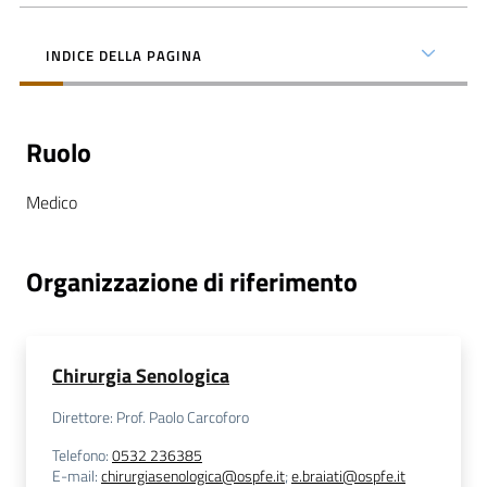
INDICE DELLA PAGINA
C
Ruolo
a
r
Medico
t
a
d
Organizzazione di riferimento
e
i
S
e
Chirurgia Senologica
r
Direttore: Prof. Paolo Carcoforo
v
i
Telefono
:
0532 236385
E-mail
:
chirurgiasenologica@ospfe.it
;
e.braiati@ospfe.it
z