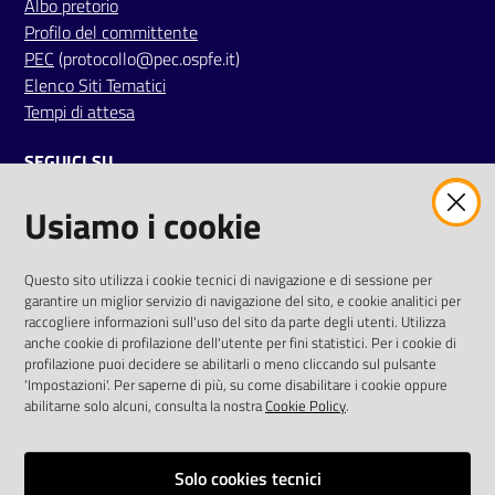
Albo pretorio
Profilo del committente
PEC
(protocollo@pec.ospfe.it)
Elenco Siti Tematici
Tempi di attesa
SEGUICI SU
Usiamo i cookie
twitter
facebook
youtube
AREA DIPENDENTI
Questo sito utilizza i cookie tecnici di navigazione e di sessione per
garantire un miglior servizio di navigazione del sito, e cookie analitici per
Posta Elettronica Aziendale
raccogliere informazioni sull'uso del sito da parte degli utenti. Utilizza
anche cookie di profilazione dell'utente per fini statistici. Per i cookie di
Cloud aziendale
(
manuale di istruzioni
)
profilazione puoi decidere se abilitarli o meno cliccando sul pulsante
Portale del Dipendente
'Impostazioni'. Per saperne di più, su come disabilitare i cookie oppure
Sito intranet
abilitarne solo alcuni, consulta la nostra
Cookie Policy
.
Visualizza sito precedente
Solo cookies tecnici
REDAZIONE