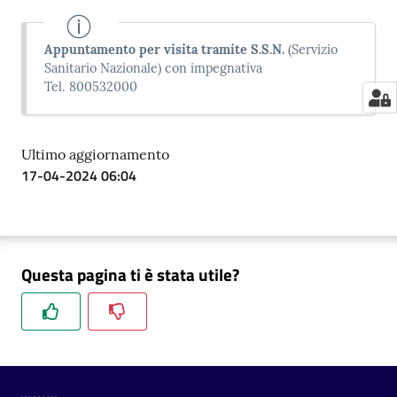
m
m
Appuntamento per visita tramite S.S.N.
(Servizio
i
Sanitario Nazionale) con impegnativa
n
Tel. 800532000
i
s
t
Ultimo aggiornamento
r
17-04-2024 06:04
a
z
i
o
n
Questa pagina ti è stata utile?
e
t
r
a
s
p