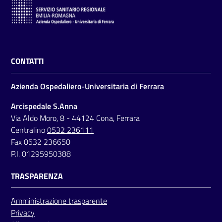
a
r
e
n
t
CONTATTI
e
Azienda Ospedaliero-Universitaria di Ferrara
Fornitori
Arcispedale S.Anna
Via Aldo Moro, 8 - 44124 Cona, Ferrara
Centralino
0532 236111
Seguici
Fax 0532 236650
su
P.I. 01295950388
TRASPARENZA
Amministrazione trasparente
Privacy