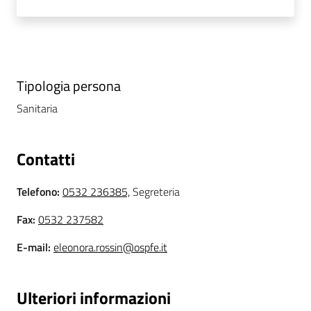
i
P
a
r
Tipologia persona
i
Sanitaria
t
à
d
Contatti
i
g
Telefono
:
0532 236385,
Segreteria
e
n
Fax
:
0532 237582
e
E-mail
:
eleonora.rossin@ospfe.it
r
e
Ulteriori informazioni
A