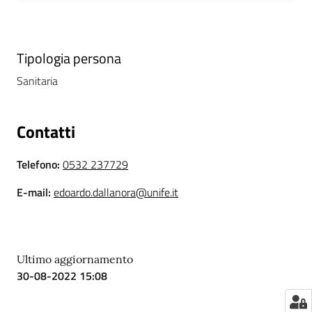
i
P
Tipologia persona
a
Sanitaria
r
i
t
Contatti
à
d
Telefono
:
0532 237729
i
g
E-mail
:
edoardo.dallanora@unife.it
e
n
e
r
Ultimo aggiornamento
e
30-08-2022 15:08
A