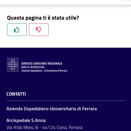
m
m
Questa pagina ti è stata utile?
i
n
i
s
t
r
a
z
i
o
n
CONTATTI
e
t
Azienda Ospedaliero-Universitaria di Ferrara
r
a
Arcispedale S.Anna
s
Via Aldo Moro, 8 - 44124 Cona, Ferrara
p