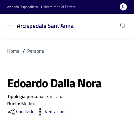
Vai al contenuto
Vai alla navigazione
Vai al footer
Azienda Ospedaliero - Universitaria di Ferrara
Arcispedale
Arcispedale Sant'Anna
Sant'Anna
Home
/
Persone
Azienda
Edoardo Dalla Nora
Servizi
Salta al contenuto
Tipologia persona
:
Sanitaria
Reparti
Ruolo
:
Medico
Condividi
Vedi azioni
Novità