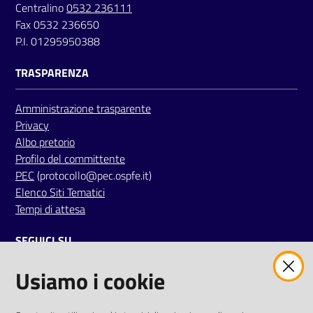
Centralino
0532 236111
a
Fax 0532 236650
r
P.I. 01295950388
e
n
TRASPARENZA
t
e
Amministrazione trasparente
Privacy
Fornitori
Albo pretorio
Profilo del committente
PEC
(protocollo@pec.ospfe.it)
Elenco Siti Tematici
Seguici
Tempi di attesa
su
SEGUICI SU
Usiamo i cookie
twitter
facebook
youtube