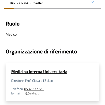
INDICE DELLA PAGINA
Ruolo
C
Medico
a
r
t
Organizzazione di riferimento
a
d
e
i
Medicina Interna Universitaria
S
e
Direttore: Prof. Giovanni Zuliani
r
Telefono
:
0532 237729
v
E-mail
:
imi@unife.it
i
z