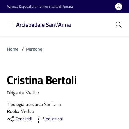
Vai al contenuto
Vai alla navigazione
Vai al footer
Azienda Ospedaliero - Universitaria di Ferrara
Arcispedale
Arcispedale Sant'Anna
Sant'Anna
Home
/
Persone
Azienda
Cristina Bertoli
Servizi
Salta al contenuto
Dirigente Medico
Reparti
Tipologia persona
:
Sanitaria
Ruolo
:
Medico
Condividi
Vedi azioni
Novità