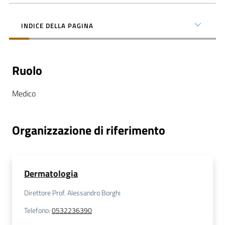
INDICE DELLA PAGINA
C
Ruolo
a
r
Medico
t
a
d
Organizzazione di riferimento
e
i
S
e
Dermatologia
r
Direttore Prof. Alessandro Borghi
v
i
Telefono
:
0532236390
z