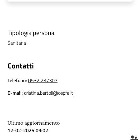
i
P
a
Tipologia persona
r
Sanitaria
i
t
à
Contatti
d
i
Telefono
:
0532 237307
g
e
E-mail
:
cristina.bertoli@ospfe.it
n
e
r
e
Ultimo aggiornamento
12-02-2025 09:02
A