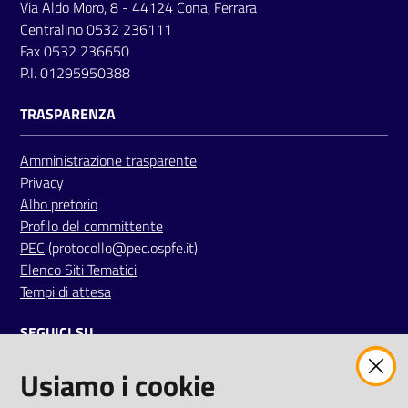
Via Aldo Moro, 8 - 44124 Cona, Ferrara
a
Centralino
0532 236111
r
Fax 0532 236650
e
P.I. 01295950388
n
t
TRASPARENZA
e
Amministrazione trasparente
Fornitori
Privacy
Albo pretorio
Profilo del committente
PEC
(protocollo@pec.ospfe.it)
Seguici
Elenco Siti Tematici
su
Tempi di attesa
SEGUICI SU
Usiamo i cookie
twitter
facebook
youtube