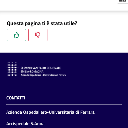
m
m
i
Questa pagina ti è stata utile?
n
i
s
t
r
a
z
i
o
n
e
CONTATTI
t
r
Azienda Ospedaliero-Universitaria di Ferrara
a
s
Arcispedale S.Anna
p