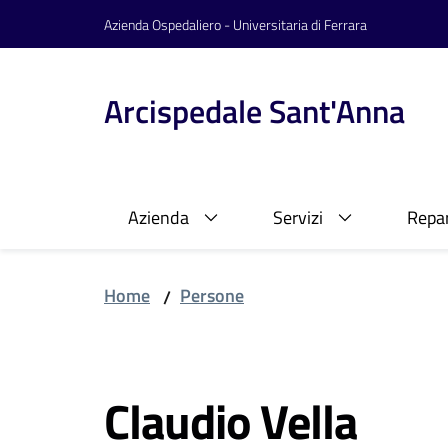
Vai al contenuto
Vai alla navigazione
Vai al footer
Azienda Ospedaliero - Universitaria di Ferrara
Arcispedale Sant'Anna
Azienda
Servizi
Repar
Home
Persone
/
Salta al contenuto
Claudio Vella