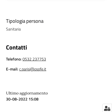
i
P
Tipologia persona
a
Sanitaria
r
i
t
Contatti
à
d
Telefono
:
0532 237753
i
g
E-mail
:
c.parisi@ospfe.it
e
n
e
r
Ultimo aggiornamento
e
30-08-2022 15:08
A