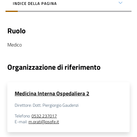
INDICE DELLA PAGINA
Ruolo
C
Medico
a
r
t
Organizzazione di riferimento
a
d
e
i
Medicina Interna Ospedaliera 2
S
e
Direttore: Dott. Piergiorgio Gaudenzi
r
Telefono
:
0532 237017
v
E-mail
:
m.prati@ospfe.it
i
z