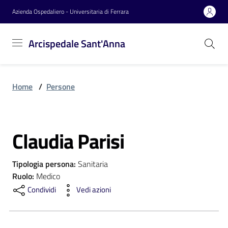
Vai al contenuto
Vai alla navigazione
Vai al footer
Azienda Ospedaliero - Universitaria di Ferrara
Arcispedale
Arcispedale Sant'Anna
Sant'Anna
Home
/
Persone
Azienda
Claudia Parisi
Servizi
Salta al contenuto
Tipologia persona
:
Sanitaria
Reparti
Ruolo
:
Medico
Condividi
Vedi azioni
Novità