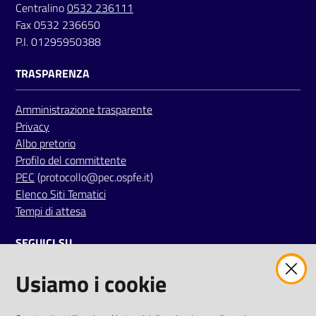
Centralino
0532 236111
a
Fax 0532 236650
r
P.I. 01295950388
e
n
TRASPARENZA
t
e
Amministrazione trasparente
Privacy
Fornitori
Albo pretorio
Profilo del committente
PEC
(protocollo@pec.ospfe.it)
Elenco Siti Tematici
Seguici
Tempi di attesa
su
SEGUICI SU
Usiamo i cookie
twitter
facebook
youtube