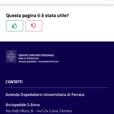
m
m
Questa pagina ti è stata utile?
i
n
i
s
t
r
a
z
i
o
n
CONTATTI
e
t
Azienda Ospedaliero-Universitaria di Ferrara
r
a
Arcispedale S.Anna
s
Via Aldo Moro, 8 - 44124 Cona, Ferrara
p