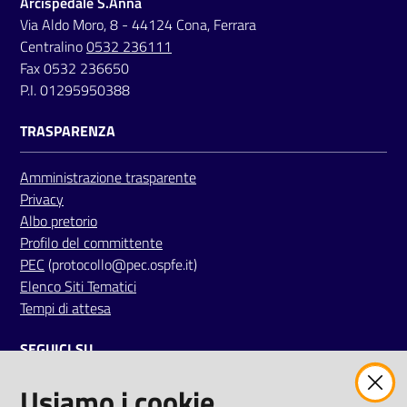
Arcispedale S.Anna
a
Via Aldo Moro, 8 - 44124 Cona, Ferrara
r
Centralino
0532 236111
e
Fax 0532 236650
n
P.I. 01295950388
t
e
TRASPARENZA
Fornitori
Amministrazione trasparente
Privacy
Albo pretorio
Profilo del committente
Seguici
PEC
(protocollo@pec.ospfe.it)
su
Elenco Siti Tematici
Tempi di attesa
SEGUICI SU
Usiamo i cookie
twitter
facebook
youtube