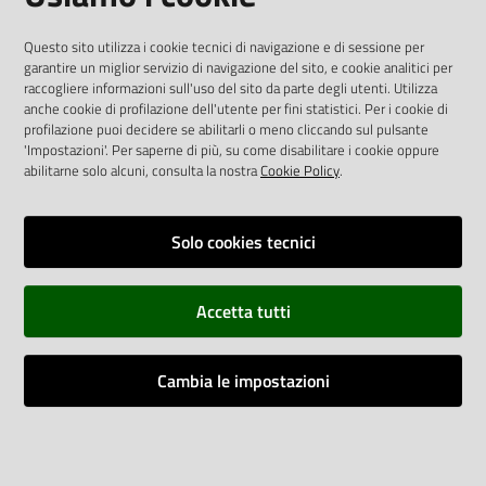
AREA DIPENDENTI
Questo sito utilizza i cookie tecnici di navigazione e di sessione per
garantire un miglior servizio di navigazione del sito, e cookie analitici per
Posta Elettronica Aziendale
raccogliere informazioni sull'uso del sito da parte degli utenti. Utilizza
anche cookie di profilazione dell'utente per fini statistici. Per i cookie di
Cloud aziendale
(
manuale di istruzioni
)
profilazione puoi decidere se abilitarli o meno cliccando sul pulsante
Portale del Dipendente
'Impostazioni'. Per saperne di più, su come disabilitare i cookie oppure
Sito intranet
abilitarne solo alcuni, consulta la nostra
Cookie Policy
.
Visualizza sito precedente
Solo cookies tecnici
REDAZIONE
Redazione web
Accetta tutti
Contattaci
Credits
Cambia le impostazioni
Vai alla pagina
Impostazioni cookie