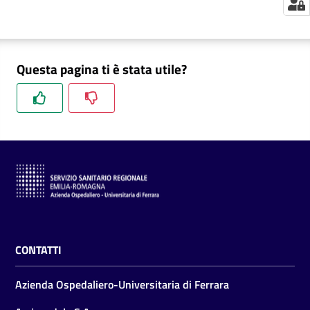
m
m
i
n
Questa pagina ti è stata utile?
i
s
t
r
a
z
i
o
n
e
t
CONTATTI
r
a
Azienda Ospedaliero-Universitaria di Ferrara
s
p