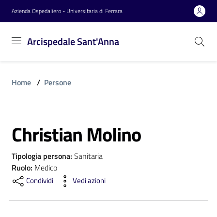
Vai al contenuto
Vai alla navigazione
Vai al footer
Azienda Ospedaliero - Universitaria di Ferrara
Arcispedale
Arcispedale Sant'Anna
Sant'Anna
Home
/
Persone
Azienda
Christian Molino
Servizi
Salta al contenuto
Tipologia persona
:
Sanitaria
Reparti
Ruolo
:
Medico
Condividi
Vedi azioni
Novità