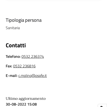
i
P
Tipologia persona
a
Sanitaria
r
i
t
Contatti
à
d
Telefono
:
0532 236374
i
g
Fax
:
0532 236816
e
n
E-mail
:
c.molino@ospfe.it
e
r
e
Ultimo aggiornamento
30-08-2022 15:08
A