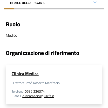
INDICE DELLA PAGINA
Ruolo
C
Medico
a
r
t
Organizzazione di riferimento
a
d
e
i
Clinica Medica
S
e
Direttore: Prof. Roberto Manfredini
r
Telefono
:
0532 236374
v
E-mail
:
clinicamedica@unife.it
i
z