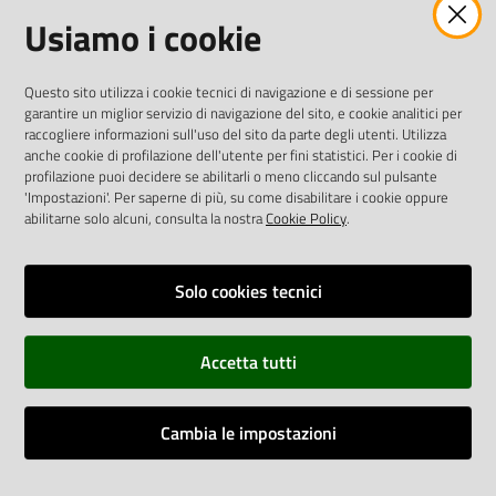
Usiamo i cookie
twitter
facebook
youtube
AREA DIPENDENTI
Questo sito utilizza i cookie tecnici di navigazione e di sessione per
garantire un miglior servizio di navigazione del sito, e cookie analitici per
Posta Elettronica Aziendale
raccogliere informazioni sull'uso del sito da parte degli utenti. Utilizza
anche cookie di profilazione dell'utente per fini statistici. Per i cookie di
Cloud aziendale
(
manuale di istruzioni
)
profilazione puoi decidere se abilitarli o meno cliccando sul pulsante
Portale del Dipendente
'Impostazioni'. Per saperne di più, su come disabilitare i cookie oppure
Sito intranet
abilitarne solo alcuni, consulta la nostra
Cookie Policy
.
Visualizza sito precedente
Solo cookies tecnici
REDAZIONE
Redazione web
Accetta tutti
Contattaci
Credits
Cambia le impostazioni
Vai alla pagina