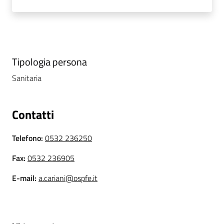
i
P
a
r
Tipologia persona
i
Sanitaria
t
à
d
Contatti
i
g
Telefono
:
0532 236250
e
n
Fax
:
0532 236905
e
E-mail
:
a.cariani@ospfe.it
r
e
A