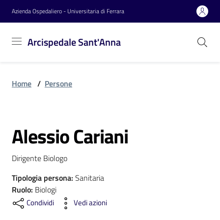
Vai al contenuto
Vai alla navigazione
Vai al footer
Azienda Ospedaliero - Universitaria di Ferrara
Arcispedale
Arcispedale Sant'Anna
Sant'Anna
Home
/
Persone
Azienda
Alessio Cariani
Servizi
Salta al contenuto
Dirigente Biologo
Reparti
Tipologia persona
:
Sanitaria
Ruolo
:
Biologi
Condividi
Vedi azioni
Novità