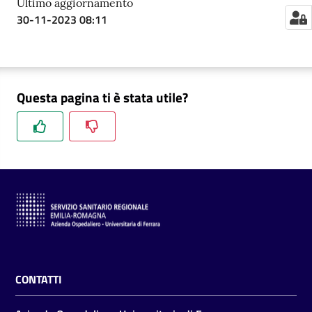
Ultimo aggiornamento
m
30-11-2023 08:11
m
i
n
i
s
Questa pagina ti è stata utile?
t
r
a
z
i
o
n
e
t
r
a
CONTATTI
s
p