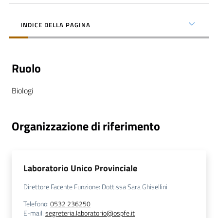
INDICE DELLA PAGINA
C
Ruolo
a
r
Biologi
t
a
d
Organizzazione di riferimento
e
i
S
e
Laboratorio Unico Provinciale
r
Direttore Facente Funzione: Dott.ssa Sara Ghisellini
v
i
Telefono
:
0532 236250
E-mail
:
segreteria.laboratorio@ospfe.it
z