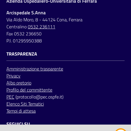
Azienda Ospedaliero-Universitaria di Ferrara
a
Arcispedale S.Anna
r
Via Aldo Moro, 8 - 44124 Cona, Ferrara
e
Centralino
0532 236111
n
Fax 0532 236650
t
P.I. 01295950388
e
TRASPARENZA
Fornitori
Amministrazione trasparente
Privacy
Seguici
Albo pretorio
su
Profilo del committente
PEC
(protocollo@pec.ospfe.it)
Elenco Siti Tematici
Tempi di attesa
SEGUICI SU