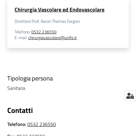
m
Chirurgia Vascolare ed Endovascolare
m
i
Direttore Prof. Aaron Thomas Fargion
n
Telefono
:
0532 236550
i
E-mail
:
chirurgiavascolare@unife.it
s
t
r
a
z
i
Tipologia persona
o
Sanitaria
n
e
t
Contatti
r
a
Telefono
:
0532 236550
s
p