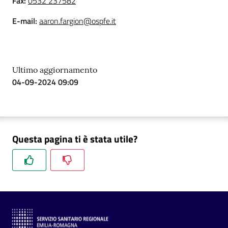
Fax
:
0532 237582
a
E-mail
:
aaron.fargion@ospfe.it
r
e
n
t
Ultimo aggiornamento
e
04-09-2024 09:09
Fornitori
Questa pagina ti è stata utile?
Seguici
su