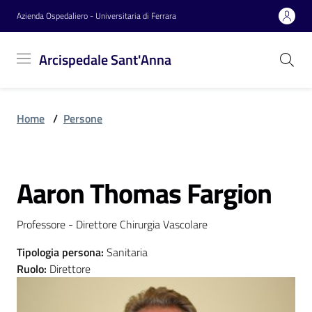
Vai al contenuto
Vai alla navigazione
Vai al footer
Azienda Ospedaliero - Universitaria di Ferrara
Arcispedale
Arcispedale Sant'Anna
Sant'Anna
Home
/
Persone
Azienda
Aaron Thomas Fargion
Servizi
Salta al contenuto
Professore - Direttore Chirurgia Vascolare
Reparti
Tipologia persona
:
Sanitaria
Ruolo
:
Direttore
Novità