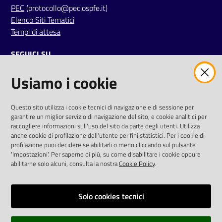
PEC
(protocollo@pec.ospfe.it)
Elenco Siti Tematici
Tempi di attesa
SEGUICI SU
Usiamo i cookie
twitter
facebook
youtube
AREA DIPENDENTI
Questo sito utilizza i cookie tecnici di navigazione e di sessione per
garantire un miglior servizio di navigazione del sito, e cookie analitici per
Posta Elettronica Aziendale
raccogliere informazioni sull'uso del sito da parte degli utenti. Utilizza
anche cookie di profilazione dell'utente per fini statistici. Per i cookie di
Cloud aziendale
(
manuale di istruzioni
)
profilazione puoi decidere se abilitarli o meno cliccando sul pulsante
Portale del Dipendente
'Impostazioni'. Per saperne di più, su come disabilitare i cookie oppure
Sito intranet
abilitarne solo alcuni, consulta la nostra
Cookie Policy
.
Visualizza sito precedente
Solo cookies tecnici
REDAZIONE
Redazione web