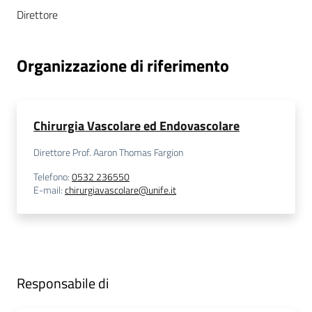
i
Direttore
P
Organizzazione di riferimento
a
r
i
t
Chirurgia Vascolare ed Endovascolare
à
d
Direttore Prof. Aaron Thomas Fargion
i
Telefono
:
0532 236550
g
E-mail
:
chirurgiavascolare@unife.it
e
n
e
r
e
Responsabile di
A