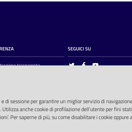
RENZA
SEGUICI SU
razione trasparente
twitter
facebook
youtube
torio
AREA DIPENDENTI
del committente
tocollo@pec.ospfe.it)
Posta Elettronica Aziendale
ti Tematici
 e di sessione per garantire un miglior servizio di navigazione 
Cloud aziendale
(
manuale di istru
 attesa
. Utilizza anche cookie di profilazione dell'utente per fini stati
Portale del Dipendente
Sito intranet
oni'. Per saperne di più, su come disabilitare i cookie oppure 
Visualizza sito precedente