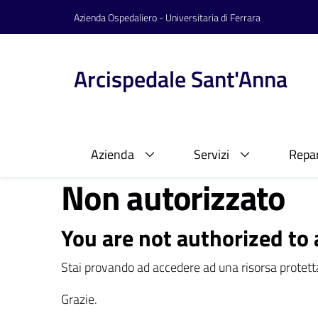
Vai al contenuto
Vai alla navigazione
Vai al footer
Azienda Ospedaliero - Universitaria di Ferrara
Arcispedale Sant'Anna
Azienda
Servizi
Repar
Non autorizzato
You are not authorized to 
Stai provando ad accedere ad una risorsa protetta
Grazie.