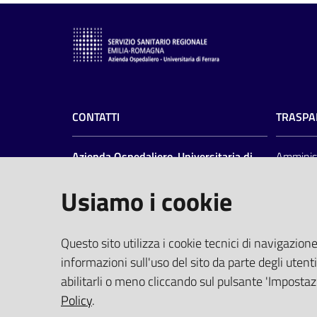
CONTATTI
TRASPA
Azienda Ospedaliero-Universitaria di
Amminist
Ferrara
Privacy
Usiamo i cookie
Albo pre
Arcispedale S.Anna
Profilo 
Via Aldo Moro, 8 - 44124 Cona, Ferrara
PEC
(pro
Centralino
0532 236111
Elenco Si
Questo sito utilizza i cookie tecnici di navigazione
Fax 0532 236650
Tempi di
informazioni sull'uso del sito da parte degli utenti
P.I. 01295950388
abilitarli o meno cliccando sul pulsante 'Impostazi
Policy
.