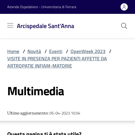
Vai al contenuto
Vai alla navigazione
Vai al footer
Azienda Ospedaliero - Universitaria di Ferrara
Arcispedale
Arcispedale Sant'Anna
Sant'Anna
Home
/
Novità
/
Eventi
/
OpenWeek 2023
/
Azienda
VISITE IN PRESENZA PER PAZIENTI AFFETTE DA
ARTROPATIE INFIAM-MATORIE
Servizi
Multimedia
Reparti
05-04-2023 10:04
Ultimo aggiornamento
:
Novità
Questa pagina ti è stata utile?