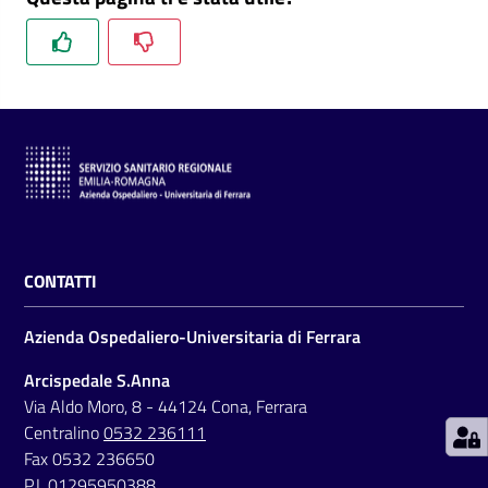
C
a
r
t
a
d
CONTATTI
e
i
Azienda Ospedaliero-Universitaria di Ferrara
S
e
Arcispedale S.Anna
r
Via Aldo Moro, 8 - 44124 Cona, Ferrara
v
Centralino
0532 236111
i
Fax 0532 236650
z
P.I. 01295950388