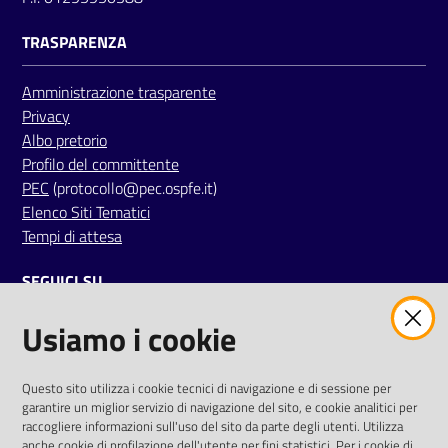
i
TRASPARENZA
P
Amministrazione trasparente
a
Privacy
r
Albo pretorio
i
Profilo del committente
t
PEC
(protocollo@pec.ospfe.it)
à
Elenco Siti Tematici
d
Tempi di attesa
i
g
SEGUICI SU
e
n
Usiamo i cookie
twitter
facebook
youtube
e
r
e
AREA DIPENDENTI
Questo sito utilizza i cookie tecnici di navigazione e di sessione per
garantire un miglior servizio di navigazione del sito, e cookie analitici per
Posta Elettronica Aziendale
raccogliere informazioni sull'uso del sito da parte degli utenti. Utilizza
A
anche cookie di profilazione dell'utente per fini statistici. Per i cookie di