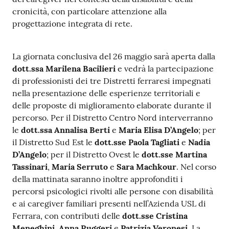
cronicità, con particolare attenzione alla
progettazione integrata di rete.
La giornata conclusiva del 26 maggio sarà aperta dalla
dott.ssa Marilena Bacilieri
e vedrà la partecipazione
di professionisti dei tre Distretti ferraresi impegnati
nella presentazione delle esperienze territoriali e
delle proposte di miglioramento elaborate durante il
percorso. Per il Distretto Centro Nord interverranno
le
dott.ssa Annalisa Berti
e
Maria Elisa D’Angelo
; per
il Distretto Sud Est le
dott.sse Paola Tagliati
e
Nadia
D’Angelo
; per il Distretto Ovest le
dott.sse Martina
Tassinari
,
Maria Serruto
e
Sara Machkour
. Nel corso
della mattinata saranno inoltre approfonditi i
percorsi psicologici rivolti alle persone con disabilità
e ai caregiver familiari presenti nell’Azienda USL di
Ferrara, con contributi delle
dott.sse Cristina
Meneghini
,
Anna Ruggeri
e
Patrizia Veronesi
. La