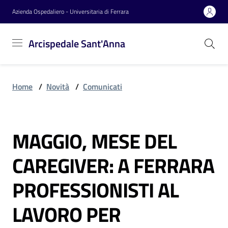
Vai al contenuto
Vai alla navigazione
Vai al footer
Azienda Ospedaliero - Universitaria di Ferrara
Arcispedale
Arcispedale Sant'Anna
Sant'Anna
Home
/
Novità
/
Comunicati
Azienda
MAGGIO, MESE DEL
Servizi
Salta al contenuto
CAREGIVER: A FERRARA
Reparti
PROFESSIONISTI AL
LAVORO PER
Novità