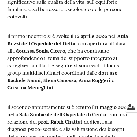
significativo sulla qualità della vita, sull’equilibrio
familiare e sul benessere psicologico delle persone
coinvolte.
Il primo incontro si è svolto il
15 aprile 2026
nell’
Aula
Buzzi dell’Ospedale del Delta
, con apertura affidata
alla
dott.ssa Sonia Cicero
, che ha continuato
approfondendo il tema del supporto integrato ai
caregiver familiari. A seguire si sono svolti i focus
group multidisciplinari coordinati dalle
dott.sse
Rachele Nanni
,
Elena Canossa
,
Anna Ruggeri
e
Cristina Meneghini
.
Il secondo appuntamento si è tenuto l’
11 maggio 2026
nella
Sala Sindacale dell’Ospedale di Cento
, con una
relazione del
prof. Rabih Chattat
dedicata alla
diagnosi psico-sociale e alla valutazione dei bisogni
del caregiver nei contesti della disabilità e della