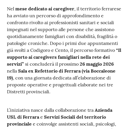
a
Nel
mese dedicato ai caregiver
, il territorio ferrarese
r
ha avviato un percorso di approfondimento e
e
confronto rivolto ai professionisti sanitari e sociali
n
impegnati nel supporto alle persone che assistono
t
quotidianamente famigliari con disabilità, fragilità o
e
patologie croniche. Dopo i primi due appuntamenti
già svolti a Codigoro e Cento, il percorso formativo
“Il
Fornitori
supporto ai caregivers famigliari nella rete dei
servizi”
si concluderà il prossimo
26 maggio 2026
nella
Sala ex Refettorio di Ferrara (via Boccaleone
19)
, con una giornata dedicata all’elaborazione di
Seguici
proposte operative e progettuali elaborate nei tre
su
Distretti provinciali.
L’iniziativa nasce dalla collaborazione tra
Azienda
USL di Ferrara
e
Servizi Sociali del territorio
provinciale
e coinvolge assistenti sociali, psicologi,