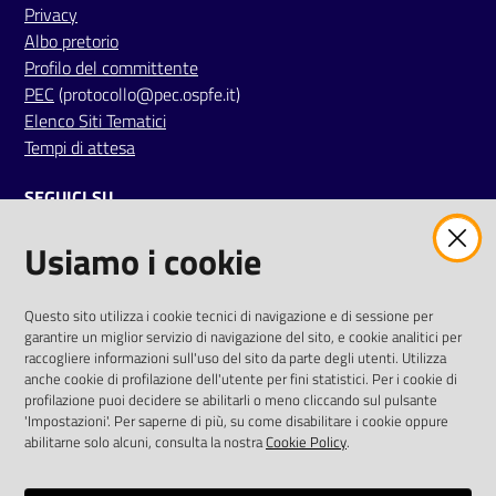
Privacy
Albo pretorio
Profilo del committente
PEC
(protocollo@pec.ospfe.it)
Elenco Siti Tematici
Tempi di attesa
SEGUICI SU
Usiamo i cookie
twitter
facebook
youtube
AREA DIPENDENTI
Questo sito utilizza i cookie tecnici di navigazione e di sessione per
garantire un miglior servizio di navigazione del sito, e cookie analitici per
Posta Elettronica Aziendale
raccogliere informazioni sull'uso del sito da parte degli utenti. Utilizza
anche cookie di profilazione dell'utente per fini statistici. Per i cookie di
Cloud aziendale
(
manuale di istruzioni
)
profilazione puoi decidere se abilitarli o meno cliccando sul pulsante
Portale del Dipendente
'Impostazioni'. Per saperne di più, su come disabilitare i cookie oppure
Sito intranet
abilitarne solo alcuni, consulta la nostra
Cookie Policy
.
Visualizza sito precedente