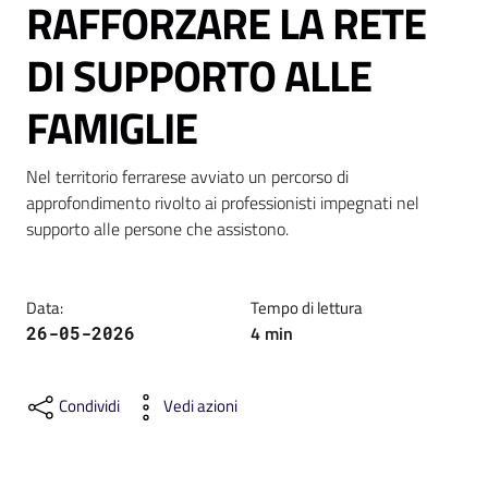
RAFFORZARE LA RETE
DI SUPPORTO ALLE
FAMIGLIE
C
a
Nel territorio ferrarese avviato un percorso di 
r
approfondimento rivolto ai professionisti impegnati nel 
t
supporto alle persone che assistono.
a
d
e
Data
:
Tempo di lettura
i
4
min
26-05-2026
S
e
r
Condividi
Vedi azioni
v
i
z