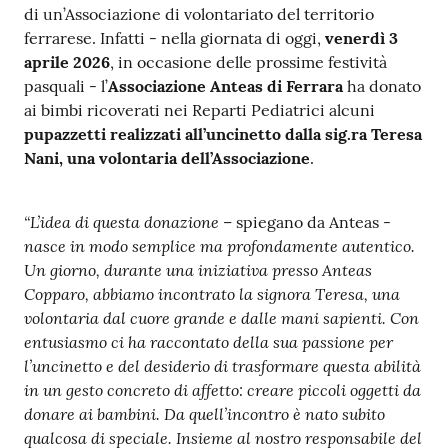
m
di un’Associazione di volontariato del territorio
m
ferrarese. Infatti - nella giornata di oggi,
venerdì
3
i
aprile 2026
, in occasione delle prossime festività
n
pasquali - l’
Associazione Anteas di Ferrara
ha donato
i
ai bimbi ricoverati nei Reparti Pediatrici alcuni
s
pupazzetti realizzati all’uncinetto dalla sig.ra Teresa
t
Nani, una volontaria dell’Associazione
.
r
a
“L’idea di questa donazione
– spiegano da Anteas -
z
nasce in modo semplice ma profondamente autentico.
i
Un giorno, durante una iniziativa presso Anteas
o
Copparo, abbiamo incontrato la signora Teresa, una
n
volontaria dal cuore grande e dalle mani sapienti. Con
e
entusiasmo ci ha raccontato della sua passione per
t
l’uncinetto e del desiderio di trasformare questa abilità
r
in un gesto concreto di affetto: creare piccoli oggetti da
a
donare ai bambini. Da quell’incontro è nato subito
s
qualcosa di speciale. Insieme al nostro responsabile del
p