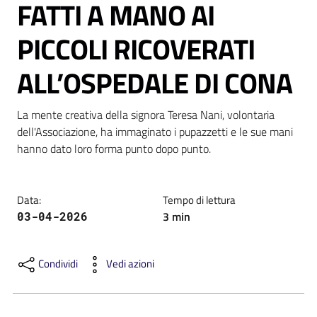
FATTI A MANO AI
PICCOLI RICOVERATI
ALL’OSPEDALE DI CONA
C
a
La mente creativa della signora Teresa Nani, volontaria 
r
dell'Associazione, ha immaginato i pupazzetti e le sue mani 
t
hanno dato loro forma punto dopo punto. 
a
d
e
Data
:
Tempo di lettura
i
3
min
03-04-2026
S
e
r
Condividi
Vedi azioni
v
i
z