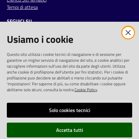
Tempi di attesa
SEGUICI SU
Usiamo i cookie
twitter
facebook
youtube
AREA DIPENDENTI
Questo sito utilizza i cookie tecnici di navigazione e di sessione per
garantire un miglior servizio di navigazione del sito, e cookie analitici per
Posta Elettronica Aziendale
raccogliere informazioni sull'uso del sito da parte degli utenti. Utilizza
anche cookie di profilazione dell'utente per fini statistici. Per i cookie di
Cloud aziendale
(
manuale di istruzioni
)
profilazione puoi decidere se abilitarli o meno cliccando sul pulsante
Portale del Dipendente
'Impostazioni'. Per saperne di più, su come disabilitare i cookie oppure
Sito intranet
abilitarne solo alcuni, consulta la nostra
Cookie Policy
.
Visualizza sito precedente
Solo cookies tecnici
REDAZIONE
Redazione web
Accetta tutti
Contattaci