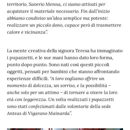
territorio, Saverio Menna, ci siamo attivati per
a
acquistare il materiale necessario. Fin dall’inizio
r
abbiamo condiviso un’idea semplice ma potente:
e
realizzare un piccolo dono, capace però di trasmettere
n
calore e vicinanza”.
t
e
La mente creativa della signora Teresa ha immaginato
Fornitori
i pupazzetti, e le sue mani hanno dato loro forma,
punto dopo punto. Sono nati così questi piccoli
oggetti, pensati per bambini che stanno affrontando
“A loro vogliamo offrire un
esperienze difficili.
Seguici
momento di dolcezza, un sorriso, e la possibilità –
su
anche solo per un attimo – di tornare a vivere la loro
età con leggerezza. Un volta realizzati i pupazzetti
sono stati confezionati dalle volontarie della sede
Anteas di Vigarano Mainarda”.