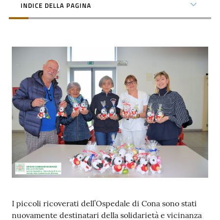
INDICE DELLA PAGINA
i
P
a
r
i
t
à
d
i
g
e
n
e
r
e
I piccoli ricoverati dell’Ospedale di Cona sono stati
A
nuovamente destinatari della solidarietà e vicinanza