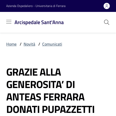
Vai al contenuto
Vai alla navigazione
Vai al footer
Azienda Ospedaliero - Universitaria di Ferrara
Arcispedale
Arcispedale Sant'Anna
Sant'Anna
Home
/
Novità
/
Comunicati
Azienda
GRAZIE ALLA
Servizi
Salta al contenuto
GENEROSITA’ DI
Reparti
ANTEAS FERRARA
DONATI PUPAZZETTI
Novità