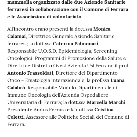
mammella organizzato dalle due Aziende Sanitarie
a
ferraresi in collaborazione con il Comune di Ferrara
r
e le Associazioni di volontariato.
e
n
All’incontro erano presenti la dott.ssa
Monica
t
Calamai
, Direttrice Generale Aziende Sanitarie
e
ferraresi; la dott.ssa
Caterina Palmonari
,
Responsabile U.O.S.D. Epidemiologia, Screening
Oncologici, Programmi di Promozione della Salute e
Fornitori
Direttrice Distretto Ovest Azienda Usl Ferrara; il prof.
Antonio Frassoldati
, Direttore del Dipartimento
Onco – Ematologia interaziendale; la prof.ssa
Luana
Seguici
Calabrò
, Responsabile Modulo Dipartimentale di
su
Immuno Oncologia dell’Azienda Ospedaliero –
Universitaria di Ferrara; la dott.ssa
Marcella Marchi
,
Presidente Andos Ferrara e la dott.ssa
Cristina
Coletti
, Assessore alle Politiche Sociali del Comune di
Ferrara.