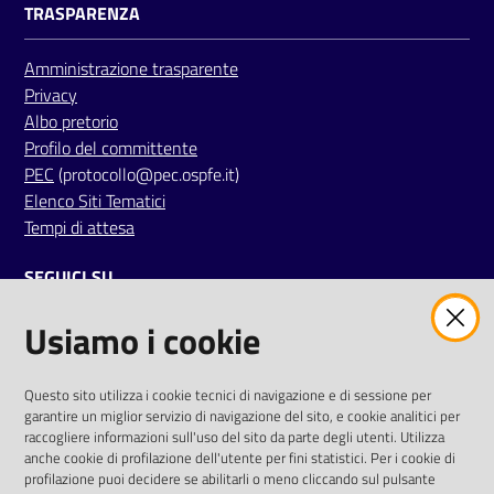
TRASPARENZA
Amministrazione trasparente
Privacy
Albo pretorio
Profilo del committente
PEC
(protocollo@pec.ospfe.it)
Elenco Siti Tematici
Tempi di attesa
SEGUICI SU
Usiamo i cookie
twitter
facebook
youtube
AREA DIPENDENTI
Questo sito utilizza i cookie tecnici di navigazione e di sessione per
garantire un miglior servizio di navigazione del sito, e cookie analitici per
Posta Elettronica Aziendale
raccogliere informazioni sull'uso del sito da parte degli utenti. Utilizza
anche cookie di profilazione dell'utente per fini statistici. Per i cookie di
Cloud aziendale
(
manuale di istruzioni
)
profilazione puoi decidere se abilitarli o meno cliccando sul pulsante
Portale del Dipendente