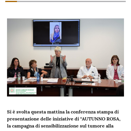
m
m
i
n
i
s
t
r
a
z
i
o
n
e
t
r
Si è svolta
questa mattina
la conferenza stampa di
a
presentazione delle iniziative di “AUTUNNO ROSA,
s
la campagna di sensibilizzazione sul tumore alla
p