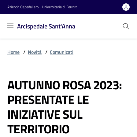
Vai al contenuto
Vai alla navigazione
Vai al footer
Azienda Ospedaliero - Universitaria di Ferrara
Arcispedale
Arcispedale Sant'Anna
Sant'Anna
Home
/
Novità
/
Comunicati
Azienda
AUTUNNO ROSA 2023:
Servizi
Salta al contenuto
PRESENTATE LE
Reparti
INIZIATIVE SUL
TERRITORIO
Novità