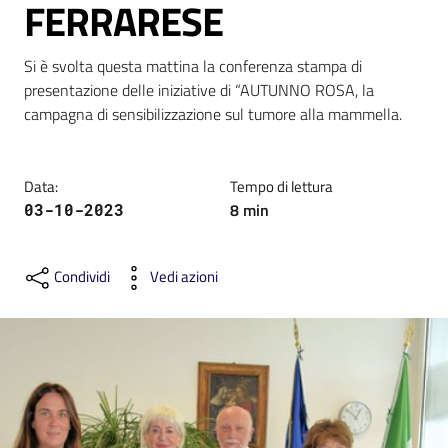
FERRARESE
Si è svolta questa mattina la conferenza stampa di 
presentazione delle iniziative di “AUTUNNO ROSA, la 
campagna di sensibilizzazione sul tumore alla mammella.
C
a
r
Data
:
Tempo di lettura
t
8
min
03-10-2023
a
d
e
Condividi
Vedi azioni
i
S
e
r
v
i
z