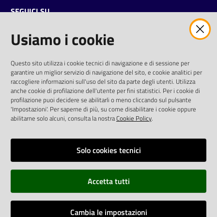
SEGUICI SU
Usiamo i cookie
twitter
facebook
youtube
AREA DIPENDENTI
Questo sito utilizza i cookie tecnici di navigazione e di sessione per
garantire un miglior servizio di navigazione del sito, e cookie analitici per
Posta Elettronica Aziendale
raccogliere informazioni sull'uso del sito da parte degli utenti. Utilizza
anche cookie di profilazione dell'utente per fini statistici. Per i cookie di
Cloud aziendale
(
manuale di istruzioni
)
profilazione puoi decidere se abilitarli o meno cliccando sul pulsante
Portale del Dipendente
'Impostazioni'. Per saperne di più, su come disabilitare i cookie oppure
Sito intranet
abilitarne solo alcuni, consulta la nostra
Cookie Policy
.
Visualizza sito precedente
Solo cookies tecnici
REDAZIONE
Redazione web
Accetta tutti
Contattaci
Credits
Cambia le impostazioni