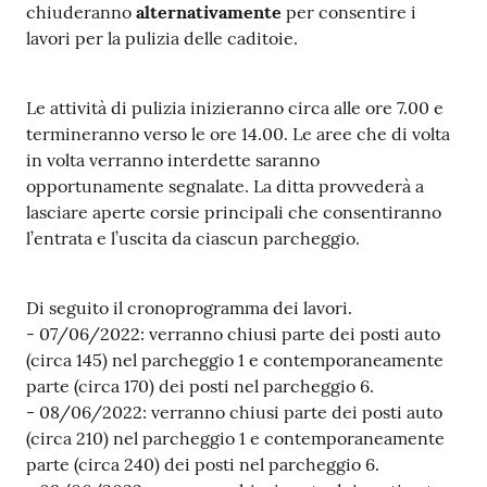
chiuderanno
alternativamente
per consentire i
i
lavori per la pulizia delle caditoie.
P
a
Le attività di pulizia inizieranno circa alle ore 7.00 e
r
termineranno verso le ore 14.00. Le aree che di volta
i
in volta verranno interdette saranno
t
opportunamente segnalate. La ditta provvederà a
à
lasciare aperte corsie principali che consentiranno
d
l’entrata e l’uscita da ciascun parcheggio.
i
g
Di seguito il cronoprogramma dei lavori.
e
- 07/06/2022: verranno chiusi parte dei posti auto
n
(circa 145) nel parcheggio 1 e contemporaneamente
e
parte (circa 170) dei posti nel parcheggio 6.
r
- 08/06/2022: verranno chiusi parte dei posti auto
e
(circa 210) nel parcheggio 1 e contemporaneamente
parte (circa 240) dei posti nel parcheggio 6.
A