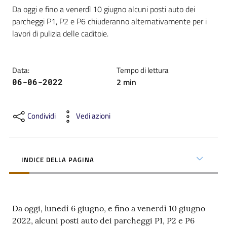
Da oggi e fino a venerdì 10 giugno alcuni posti auto dei 
parcheggi P1, P2 e P6 chiuderanno alternativamente per i 
lavori di pulizia delle caditoie.
C
Data
:
Tempo di lettura
a
2
min
06-06-2022
r
t
a
Condividi
Vedi azioni
d
e
i
INDICE DELLA PAGINA
S
e
r
v
Da oggi, lunedì 6 giugno, e fino a venerdì 10 giugno
i
2022, alcuni posti auto dei parcheggi P1, P2 e P6
z