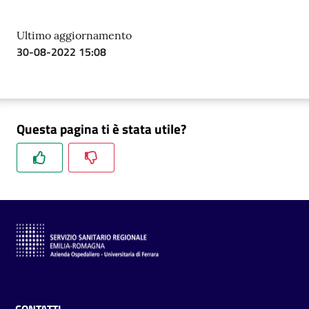
a
r
Ultimo aggiornamento
e
30-08-2022 15:08
n
t
e
Questa pagina ti è stata utile?
Fornitori
Seguici
su