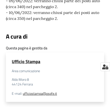
- 09/06/2022: verranno chiusi parte dei posti auto
m
(circa 340) nel parcheggio 2.
m
- 10/06/2022: verranno chiusi parte dei posti auto
i
(circa 350) nel parcheggio 2.
n
i
s
A cura di
t
r
Questa pagina è gestita da
a
z
Ufficio Stampa
i
o
Area comunicazione
n
e
Aldo Moro 8
44124
Ferrara
t
r
E-mail
:
ufficiostampa@ospfe.it
a
s
p