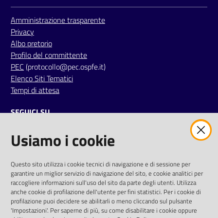
i
Amministrazione trasparente
Privacy
P
Albo pretorio
a
Profilo del committente
r
PEC
(protocollo@pec.ospfe.it)
i
Elenco Siti Tematici
t
Tempi di attesa
à
d
SEGUICI SU
i
g
Usiamo i cookie
twitter
facebook
youtube
e
n
e
AREA DIPENDENTI
Questo sito utilizza i cookie tecnici di navigazione e di sessione per
garantire un miglior servizio di navigazione del sito, e cookie analitici per
r
Posta Elettronica Aziendale
raccogliere informazioni sull'uso del sito da parte degli utenti. Utilizza
e
anche cookie di profilazione dell'utente per fini statistici. Per i cookie di
Cloud aziendale
(
manuale di istruzioni
)
profilazione puoi decidere se abilitarli o meno cliccando sul pulsante
Portale del Dipendente
'Impostazioni'. Per saperne di più, su come disabilitare i cookie oppure
A