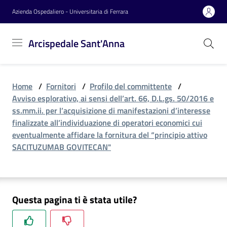
Vai al contenuto
Vai alla navigazione
Vai al footer
Azienda Ospedaliero - Universitaria di Ferrara
Arcispedale
Arcispedale Sant'Anna
Sant'Anna
Home
/
Fornitori
/
Profilo del committente
/
Azienda
Avviso esplorativo, ai sensi dell’art. 66, D.L.gs. 50/2016 e
ss.mm.ii. per l’acquisizione di manifestazioni d’interesse
finalizzate all’individuazione di operatori economici cui
Servizi
eventualmente affidare la fornitura del “principio attivo
SACITUZUMAB GOVITECAN"
Reparti
Questa pagina ti è stata utile?
Novità