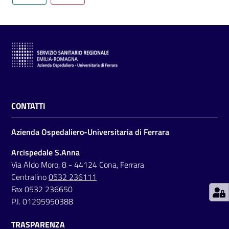
C
a
r
t
CONTATTI
a
d
Azienda Ospedaliero-Universitaria di Ferrara
e
i
Arcispedale S.Anna
S
Via Aldo Moro, 8 - 44124 Cona, Ferrara
e
Centralino
0532 236111
r
Fax 0532 236650
v
P.I. 01295950388
i
TRASPARENZA
z