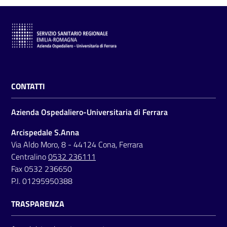
a
r
e
n
t
e
CONTATTI
Fornitori
Azienda Ospedaliero-Universitaria di Ferrara
Arcispedale S.Anna
Seguici
Via Aldo Moro, 8 - 44124 Cona, Ferrara
su
Centralino
0532 236111
Fax 0532 236650
P.I. 01295950388
TRASPARENZA