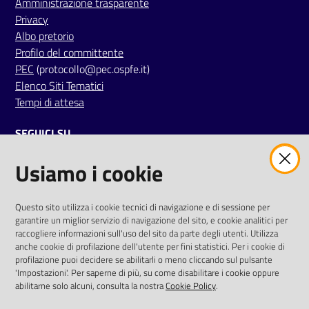
Amministrazione trasparente
Privacy
Albo pretorio
Profilo del committente
PEC
(protocollo@pec.ospfe.it)
Elenco Siti Tematici
Tempi di attesa
SEGUICI SU
Usiamo i cookie
twitter
facebook
youtube
AREA DIPENDENTI
Questo sito utilizza i cookie tecnici di navigazione e di sessione per
garantire un miglior servizio di navigazione del sito, e cookie analitici per
Posta Elettronica Aziendale
raccogliere informazioni sull'uso del sito da parte degli utenti. Utilizza
anche cookie di profilazione dell'utente per fini statistici. Per i cookie di
Cloud aziendale
(
manuale di istruzioni
)
profilazione puoi decidere se abilitarli o meno cliccando sul pulsante
Portale del Dipendente
'Impostazioni'. Per saperne di più, su come disabilitare i cookie oppure
Sito intranet
abilitarne solo alcuni, consulta la nostra
Cookie Policy
.
Visualizza sito precedente