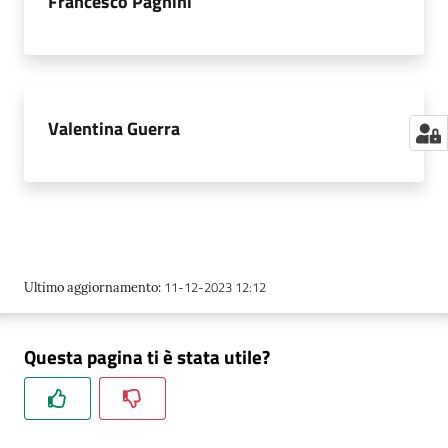
Francesco Pagnini
m
m
i
n
i
Valentina Guerra
s
t
r
a
z
i
o
11-12-2023 12:12
Ultimo aggiornamento
:
n
e
t
Questa pagina ti è stata utile?
r
a
s
p