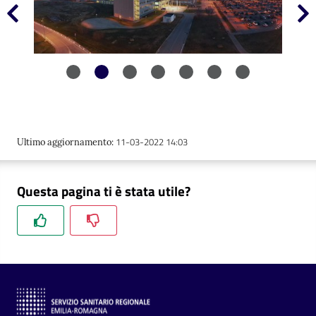
Precedente
S
C
a
r
t
11-03-2022 14:03
Ultimo aggiornamento
:
a
d
Questa pagina ti è stata utile?
e
i
S
e
r
v
i
z