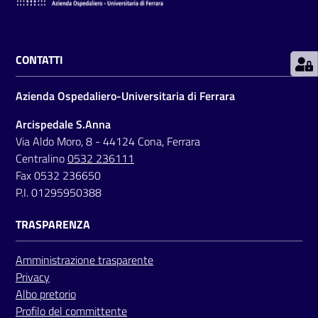
i
P
CONTATTI
a
r
Azienda Ospedaliero-Universitaria di Ferrara
i
t
Arcispedale S.Anna
à
Via Aldo Moro, 8 - 44124 Cona, Ferrara
d
Centralino
0532 236111
i
Fax 0532 236650
g
P.I. 01295950388
e
n
TRASPARENZA
e
r
Amministrazione trasparente
e
Privacy
Albo pretorio
A
Profilo del committente