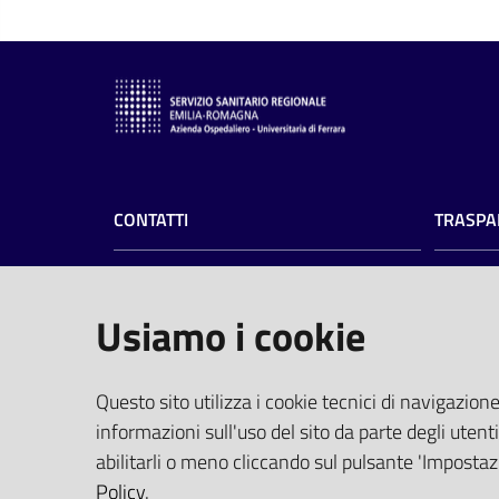
CONTATTI
TRASPA
Azienda Ospedaliero-Universitaria di
Amminist
Ferrara
Privacy
Usiamo i cookie
Albo pre
Arcispedale S.Anna
Profilo 
Via Aldo Moro, 8 - 44124 Cona, Ferrara
PEC
(pro
Questo sito utilizza i cookie tecnici di navigazione
Centralino
0532 236111
Elenco Si
informazioni sull'uso del sito da parte degli utenti
Fax 0532 236650
Tempi di
abilitarli o meno cliccando sul pulsante 'Impostazi
P.I. 01295950388
Policy
.