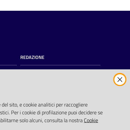
REDAZIONE
Redazione web
Contattaci
Credits
del sito, e cookie analitici per raccogliere
zioni
)
stici. Per i cookie di profilazione puoi decidere se
abilitarne solo alcuni, consulta la nostra
Cookie