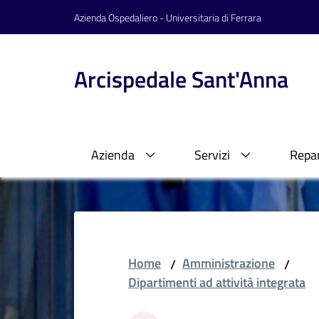
Vai al contenuto
Vai alla navigazione
Vai al footer
Azienda Ospedaliero - Universitaria di Ferrara
Arcispedale Sant'Anna
Azienda
Servizi
Repar
Home
Amministrazione
/
/
Dipartimenti ad attività integrata