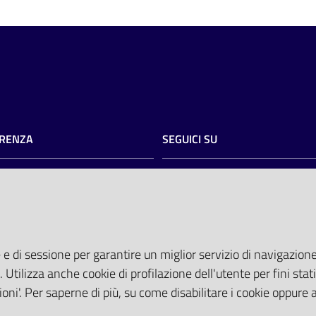
RENZA
SEGUICI SU
razione trasparente
twitter
facebook
youtube
torio
AREA DIPENDENTI
del committente
tocollo@pec.ospfe.it)
Posta Elettronica Aziendale
 e di sessione per garantire un miglior servizio di navigazione 
ti Tematici
Cloud aziendale
(
manuale di istru
. Utilizza anche cookie di profilazione dell'utente per fini stati
 attesa
Portale del Dipendente
oni'. Per saperne di più, su come disabilitare i cookie oppure 
Sito intranet